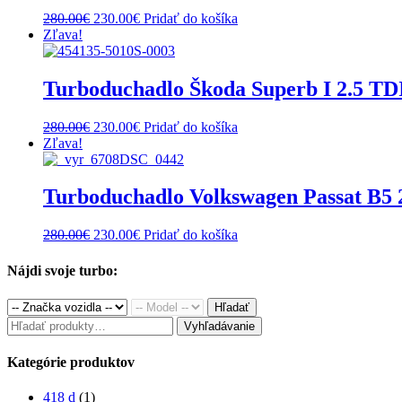
Original
Current
280.00
€
230.00
€
Pridať do košíka
price
price
Zľava!
was:
is:
280.00€.
230.00€.
Turboduchadlo Škoda Superb I 2.5 T
Original
Current
280.00
€
230.00
€
Pridať do košíka
price
price
Zľava!
was:
is:
280.00€.
230.00€.
Turboduchadlo Volkswagen Passat B5 
Original
Current
280.00
€
230.00
€
Pridať do košíka
price
price
was:
is:
Nájdi svoje turbo:
280.00€.
230.00€.
Hľadať
Hľadať:
Vyhľadávanie
Kategórie produktov
418 d
(1)