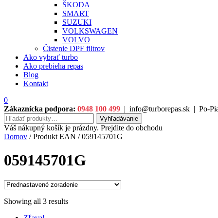
ŠKODA
SMART
SUZUKI
VOLKSWAGEN
VOLVO
Čistenie DPF filtrov
Ako vybrať turbo
Ako prebieha repas
Blog
Kontakt
0
Zákaznícka podpora:
0948 100 499
|
info@turborepas.sk
|
Po-Pia
Hľadať:
Vyhľadávanie
Váš nákupný košík je prázdny. Prejdite do obchodu
Domov
/ Produkt EAN / 059145701G
059145701G
Showing all 3 results
Zľava!