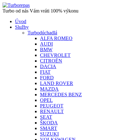
Turbo od nás Vám vráti 100% výkonu
Úvod
Služby
Turbodúchadlá
ALFA ROMEO
AUDI
BMW
CHEVROLET
CITROËN
DACIA
FIAT
FORD
LAND ROVER
MAZDA
MERCEDES BENZ
OPEL
PEUGEOT
RENAULT
SEAT
ŠKODA
SMART
SUZUKI
VOLKSWAGEN