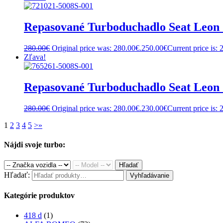
Repasované Turboduchadlo Seat Leon
280.00
€
Original price was: 280.00€.
250.00
€
Current price is: 
Zľava!
Repasované Turboduchadlo Seat Le
280.00
€
Original price was: 280.00€.
230.00
€
Current price is: 
1
2
3
4
5
>
»
Nájdi svoje turbo:
Hľadať
Hľadať:
Vyhľadávanie
Kategórie produktov
418 d
(1)