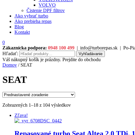
VOLVO
Čistenie DPF filtrov
Ako vybrať turbo
Ako prebieha repas
Blog
Kontakt
0
Zákaznícka podpora:
0948 100 499
|
info@turborepas.sk
|
Po-Pia
Hľadať:
Vyhľadávanie
Váš nákupný košík je prázdny. Prejdite do obchodu
Domov
/ SEAT
SEAT
Zobrazených 1–18 z 104 výsledkov
Zľava!
Repasované turbo Seat Altea 2.0 TDi,