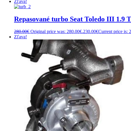
Zľava!
Repasované turbo Seat Toledo III 1.9 
280.00
€
Original price was: 280.00€.
230.00
€
Current price is: 
Zľava!