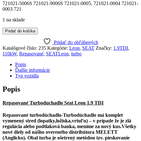
721021-5006S 721021-9006S 721021-0005, 721021-0004 721021-
0003 721
1 na sklade
množstvo
Pridať do košíka
Repasované
Turboduchadlo
Pridať do obľúbených
Seat
Katalógové číslo:
235
Kategórie:
Leon
,
SEAT
Značky:
1.9TDI
,
Leon
110kW
,
Repasované
,
SEATLeon
,
turbo
1.9
TDI
Popis
110
Ďalšie informácie
kW
Typ vozidla
ARL
Popis
Repasované Turboduchadlo Seat Leon 1.9 TDI
Repasované turbodúchadlo-Turbodúchadlo má komplet
vymenený stred (lopatky,ložiska,vrtuľu) – v prípade že je zlá
regulácia alebo podtlaková banka, meníme za nový kus.Všetky
nové diely od nášho overeného distribútora MELETT
(Anglicko). Obal turba je ošetrený metódou tzv. pieskovanie