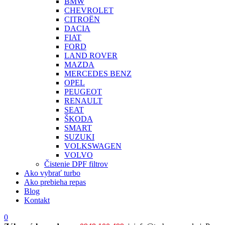
BMW
CHEVROLET
CITROËN
DACIA
FIAT
FORD
LAND ROVER
MAZDA
MERCEDES BENZ
OPEL
PEUGEOT
RENAULT
SEAT
ŠKODA
SMART
SUZUKI
VOLKSWAGEN
VOLVO
Čistenie DPF filtrov
Ako vybrať turbo
Ako prebieha repas
Blog
Kontakt
0