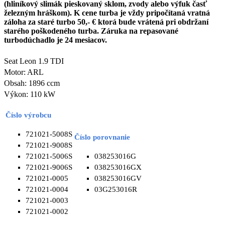
(hliníkový slimák pieskovaný sklom, zvody alebo výfuk časť
železným hráškom). K cene turba je vždy pripočítaná vratná
záloha za staré turbo 50,- € ktorá bude vrátená pri obdržaní
starého poškodeného turba. Záruka na repasované
turbodúchadlo je 24 mesiacov.
Seat Leon 1.9 TDI
Motor: ARL
Obsah: 1896 ccm
Výkon: 110 kW
Číslo výrobcu
721021-5008S
Číslo porovnanie
721021-9008S
721021-5006S
038253016G
721021-9006S
038253016GX
721021-0005
038253016GV
721021-0004
03G253016R
721021-0003
721021-0002