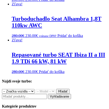
price
price
Zľava!
was:
is:
280.00€.
230.00€.
Turboduchadlo Seat Alhambra 1,8T
110kw AWC
Original
Current
280.00
€
230.00
€
Pridať do košíka
vrátane DPH!
price
price
Zľava!
was:
is:
280.00€.
230.00€.
Repasované turbo SEAT Ibiza II a III
1.9 TDi 66 kW, 81 kW
Original
Current
280.00
€
230.00
€
Pridať do košíka
price
price
was:
is:
Nájdi svoje turbo:
280.00€.
230.00€.
Hľadať
Hľadať:
Vyhľadávanie
Kategórie produktov