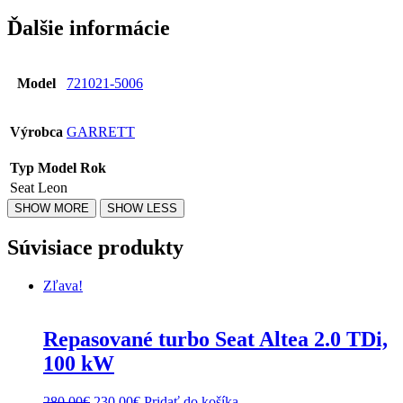
Ďalšie informácie
Model
721021-5006
Výrobca
GARRETT
Typ
Model
Rok
Seat
Leon
Súvisiace produkty
Zľava!
Repasované turbo Seat Altea 2.0 TDi,
100 kW
Original
Current
280.00
€
230.00
€
Pridať do košíka