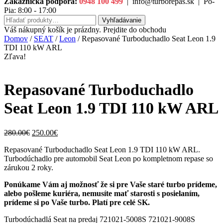
Zákaznícka podpora:
0948 100 499
|
info@turborepas.sk
|
Po-
Pia: 8:00 - 17:00
Hľadať:
Vyhľadávanie
Váš nákupný košík je prázdny. Prejdite do obchodu
Domov
/
SEAT
/
Leon
/ Repasované Turboduchadlo Seat Leon 1.9
TDI 110 kW ARL
Zľava!
Repasované Turboduchadlo
Seat Leon 1.9 TDI 110 kW ARL
Original
Current
280.00
€
250.00
€
price
price
Repasované Turboduchadlo Seat Leon 1.9 TDI 110 kW ARL.
was:
is:
Turbodúchadlo pre automobil Seat Leon po kompletnom repase so
280.00€.
250.00€.
zárukou 2 roky.
Ponúkame Vám aj možnosť že si pre Vaše staré turbo prídeme,
alebo pošleme kuriéra, nemusíte mať starosti s posielaním,
prídeme si po Vaše turbo. Platí pre celé SK.
Turbodúchadlá Seat na predaj 721021-5008S 721021-9008S