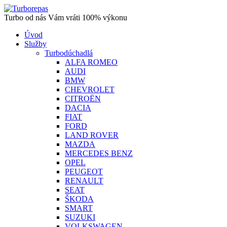
Turbo od nás Vám vráti 100% výkonu
Úvod
Služby
Turbodúchadlá
ALFA ROMEO
AUDI
BMW
CHEVROLET
CITROËN
DACIA
FIAT
FORD
LAND ROVER
MAZDA
MERCEDES BENZ
OPEL
PEUGEOT
RENAULT
SEAT
ŠKODA
SMART
SUZUKI
VOLKSWAGEN