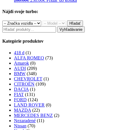
280.00
€
230.00
€
Pridať do košíka
price
price
was:
is:
Nájdi svoje turbo:
280.00€.
230.00€.
Hľadať
Hľadať:
Vyhľadávanie
Kategórie produktov
418 d
(1)
ALFA ROMEO
(73)
Amarok
(0)
AUDI
(209)
BMW
(348)
CHEVROLET
(1)
CITROËN
(109)
DACIA
(1)
FIAT
(131)
FORD
(124)
LAND ROVER
(0)
MAZDA
(22)
MERCEDES BENZ
(2)
Nezaradené
(11)
Nissan
(70)