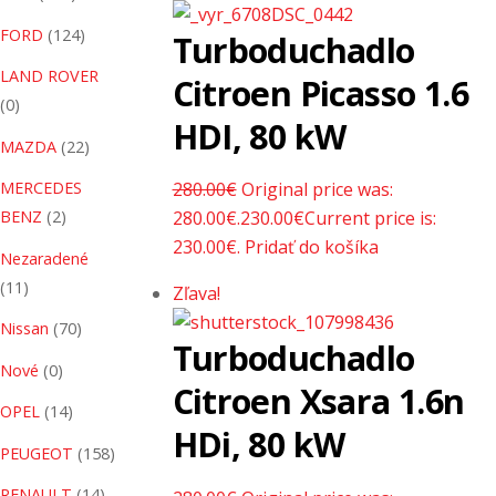
FORD
(124)
Turboduchadlo
LAND ROVER
Citroen Picasso 1.6
(0)
HDI, 80 kW
MAZDA
(22)
MERCEDES
280.00
€
Original price was:
BENZ
(2)
280.00€.
230.00
€
Current price is:
230.00€.
Pridať do košíka
Nezaradené
(11)
Zľava!
Nissan
(70)
Turboduchadlo
Nové
(0)
Citroen Xsara 1.6n
OPEL
(14)
HDi, 80 kW
PEUGEOT
(158)
RENAULT
(14)