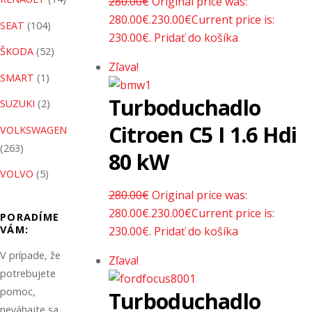
280.00
€
Original price was:
280.00€.
230.00
€
Current price is:
SEAT
(104)
230.00€.
Pridať do košíka
ŠKODA
(52)
Zľava!
SMART
(1)
Turboduchadlo
SUZUKI
(2)
Citroen C5 I 1.6 Hdi
VOLKSWAGEN
(263)
80 kW
VOLVO
(5)
280.00
€
Original price was:
280.00€.
230.00
€
Current price is:
PORADÍME
VÁM:
230.00€.
Pridať do košíka
V prípade, že
Zľava!
potrebujete
pomoc,
Turboduchadlo
neváhajte sa