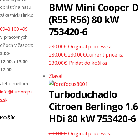
BMW Mini Cooper D
obrátiť na našu
zákaznícku linku:
(R55 R56) 80 kW
753420-6
0948 100 499
V pracovných
dňoch v časoch:
280.00
€
Original price was:
8:00-
280.00€.
230.00
€
Current price is:
12:00
a
13:00-
230.00€.
Pridať do košíka
17:00
Zľava!
alebo meilom:
Turboduchadlo
info@turborepa
s.sk
Citroen Berlingo 1.6
HDi 80 kW 753420-6
KOŠÍK
280.00
€
Original price was: