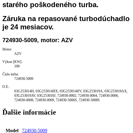
starého poškodeného turba.
Záruka na repasované turbodúchadlo
je 24 mesiacov.
724930-5009, motor: AZV
Motor:
AZV
Výkon [KW]:
100
Číslo turba:
724930-5009
O.E.:
03G253014H, 03G253014HX, 03G253014HV, 03G253019A, 03G253019AX,
03G253019AV, 03G253010J, 724930-0002, 724930-0004, 724930-0006,
724930-0008, 724930-0009, 724930-5006S, 724930-5008S
Ďalšie informácie
Model
724930-5009