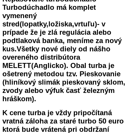
Turbodúchadlo má komplet
vymenený
stred(lopatky,ložiska,vrtuľu)- v
prípade že je zlá regulácia alebo
podtlaková banka, meníme za nový
kus.Všetky nové diely od nášho
overeného distribútora
MELETT(Anglicko). Obal turba je
ošetrený metodou tzv. Pieskovanie
(hliníkový slimák pieskovaný sklom,
zvody alebo výfuk časť železným
hráškom).
K cene turba je vždy pripočítaná
vratná záloha za staré turbo 50 euro
ktorá bude vrátená pri obdržaní