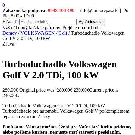
0
Zákaznícka podpora:
0948 100 499
|
info@turborepas.sk
|
Po-
Pia: 8:00 - 17:00
Hľadať:
Vyhľadávanie
Váš nákupný košík je prázdny. Prejdite do obchodu
Domov
/
VOLKSWAGEN
/
Golf
/ Turboduchadlo Volkswagen
Golf V 2.0 TDi, 100 kW
Zľava!
Turboduchadlo Volkswagen
Golf V 2.0 TDi, 100 kW
280.00
€
Original price was: 280.00€.
230.00
€
Current price is:
230.00€.
Turboduchadlo Volkswagen Golf V 2.0 TDi, 100 kW
Turbodúchadlo pre automobil Volkswagen Golf V po kompletnom
repase so zárukou 2 roky.
Ponúkame Vám aj možnosť že si pre Vaše staré turbo prídeme,
alebo pošleme kuriéra, nemusíte mať starosti s posielaním,