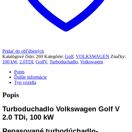
Pridať do obľúbených
Katalógové číslo:
269
Kategórie:
Golf
,
VOLKSWAGEN
Značky:
100 kW
,
2.0TDI
,
GolfV
,
Turboduchadlo
,
Volkswagen
Popis
Ďalšie informácie
Typ vozidla
Popis
Turboduchadlo Volkswagen Golf V
2.0 TDi, 100 kW
Repasované turbodúchadlo-