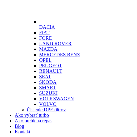
DACIA
FIAT
FORD
LAND ROVER
MAZDA
MERCEDES BENZ
OPEL
PEUGEOT
RENAULT
SEAT
ŠKODA
SMART
SUZUKI
VOLKSWAGEN
VOLVO
Čistenie DPF filtrov
Ako vybrať turbo
Ako prebieha repas
Blog
Kontakt