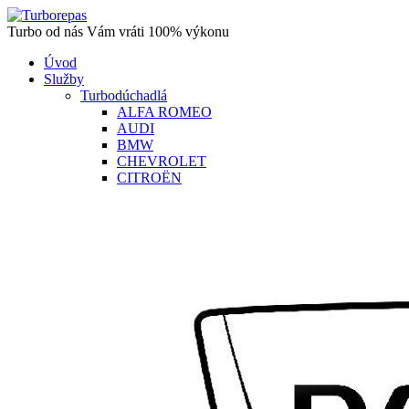
Turbo od nás Vám vráti 100% výkonu
Úvod
Služby
Turbodúchadlá
ALFA ROMEO
AUDI
BMW
CHEVROLET
CITROËN