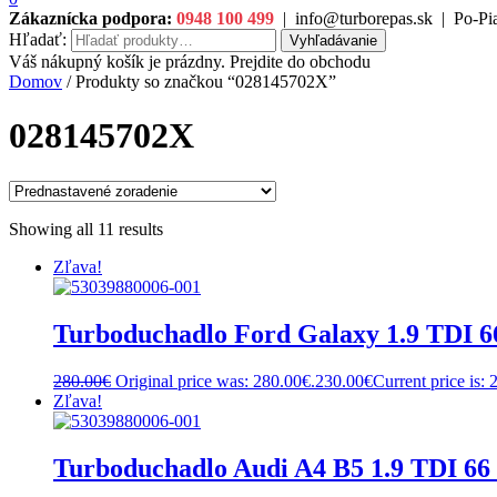
Zákaznícka podpora:
0948 100 499
|
info@turborepas.sk
|
Po-Pia
Hľadať:
Vyhľadávanie
Váš nákupný košík je prázdny. Prejdite do obchodu
Domov
/ Produkty so značkou “028145702X”
028145702X
Showing all 11 results
Zľava!
Turboduchadlo Ford Galaxy 1.9 TDI 
280.00
€
Original price was: 280.00€.
230.00
€
Current price is: 
Zľava!
Turboduchadlo Audi A4 B5 1.9 TDI 6