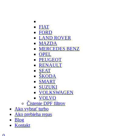
FIAT
FORD
LAND ROVER
MAZDA
MERCEDES BENZ
OPEL
PEUGEOT
RENAULT
SEAT
ŠKODA
SMART
SUZUKI
VOLKSWAGEN
VOLVO
Čistenie DPF filtrov
Ako vybrať turbo
Ako prebieha repas
Blog
Kontakt
0