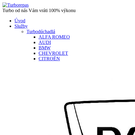
Turbo od nás Vám vráti 100% výkonu
Úvod
Služby
Turbodúchadlá
ALFA ROMEO
AUDI
BMW
CHEVROLET
CITROËN