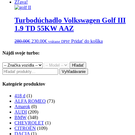
price
price
Zľava!
was:
is:
280.00€.
230.00€.
Turbodúchadlo Volkswagen Golf III
1.9 TD 55KW AAZ
Original
Current
280.00
€
230.00
€
Pridať do košíka
vrátane DPH!
price
price
was:
is:
Nájdi svoje turbo:
280.00€.
230.00€.
Hľadať
Hľadať:
Vyhľadávanie
Kategórie produktov
418 d
(1)
ALFA ROMEO
(73)
Amarok
(0)
AUDI
(209)
BMW
(348)
CHEVROLET
(1)
CITROËN
(109)
DACIA
(1)