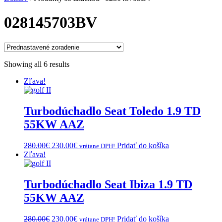
028145703BV
Showing all 6 results
Zľava!
Turbodúchadlo Seat Toledo 1.9 TD
55KW AAZ
Original
Current
280.00
€
230.00
€
Pridať do košíka
vrátane DPH!
price
price
Zľava!
was:
is:
280.00€.
230.00€.
Turbodúchadlo Seat Ibiza 1.9 TD
55KW AAZ
Original
Current
280.00
€
230.00
€
Pridať do košíka
vrátane DPH!