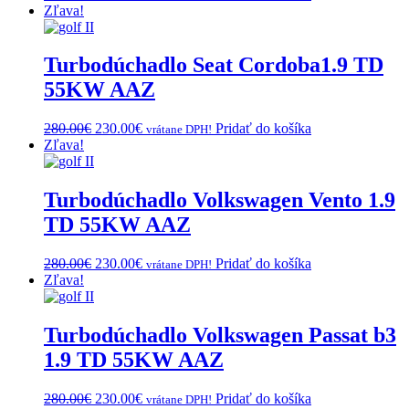
price
price
Zľava!
was:
is:
280.00€.
230.00€.
Turbodúchadlo Seat Cordoba1.9 TD
55KW AAZ
Original
Current
280.00
€
230.00
€
Pridať do košíka
vrátane DPH!
price
price
Zľava!
was:
is:
280.00€.
230.00€.
Turbodúchadlo Volkswagen Vento 1.9
TD 55KW AAZ
Original
Current
280.00
€
230.00
€
Pridať do košíka
vrátane DPH!
price
price
Zľava!
was:
is:
280.00€.
230.00€.
Turbodúchadlo Volkswagen Passat b3
1.9 TD 55KW AAZ
Original
Current
280.00
€
230.00
€
Pridať do košíka
vrátane DPH!