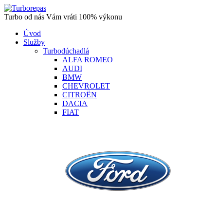
Turbo od nás Vám vráti 100% výkonu
Úvod
Služby
Turbodúchadlá
ALFA ROMEO
AUDI
BMW
CHEVROLET
CITROËN
DACIA
FIAT