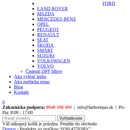
FORD
LAND ROVER
MAZDA
MERCEDES BENZ
OPEL
PEUGEOT
RENAULT
SEAT
ŠKODA
SMART
SUZUKI
VOLKSWAGEN
VOLVO
Čistenie DPF filtrov
Ako vybrať turbo
Ako prebieha repas
Blog
Kontakt
0
Zákaznícka podpora:
0948 100 499
|
info@turborepas.sk
|
Po-
Pia: 8:00 - 17:00
Hľadať:
Vyhľadávanie
Váš nákupný košík je prázdny. Prejdite do obchodu
Domov
/ Produkty so značkou “028145703BV”