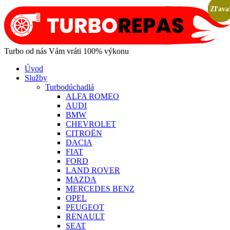
Zľava
Zľava
Zľava
Zľava
Zľava
Zľava
Zľava
Zľava
Turbo od nás Vám vráti 100% výkonu
Úvod
Služby
Turbodúchadlá
ALFA ROMEO
AUDI
BMW
CHEVROLET
CITROËN
DACIA
FIAT
FORD
LAND ROVER
MAZDA
MERCEDES BENZ
OPEL
PEUGEOT
RENAULT
SEAT