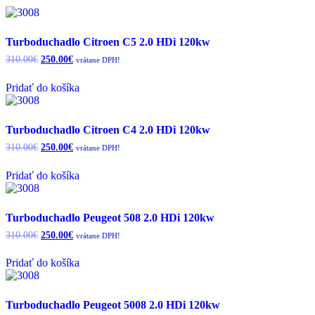
Turboduchadlo Citroen C5 2.0 HDi 120kw
Original
Current
310.00
€
250.00
€
vrátane DPH!
price
price
was:
is:
Pridať do košíka
310.00€.
250.00€.
Turboduchadlo Citroen C4 2.0 HDi 120kw
Original
Current
310.00
€
250.00
€
vrátane DPH!
price
price
was:
is:
Pridať do košíka
310.00€.
250.00€.
Turboduchadlo Peugeot 508 2.0 HDi 120kw
Original
Current
310.00
€
250.00
€
vrátane DPH!
price
price
was:
is:
Pridať do košíka
310.00€.
250.00€.
Turboduchadlo Peugeot 5008 2.0 HDi 120kw