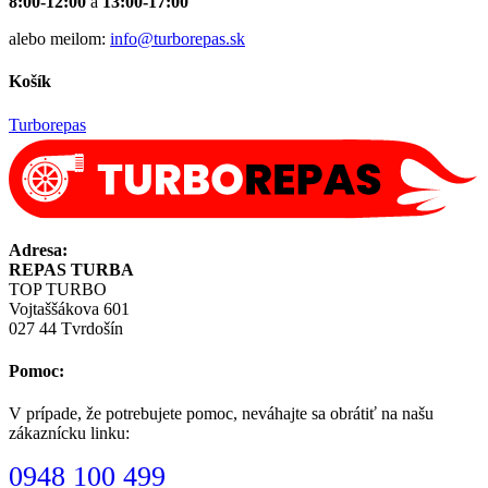
8:00-12:00
a
13:00-17:00
alebo meilom:
info@turborepas.sk
Košík
Turborepas
Adresa:
REPAS TURBA
TOP TURBO
Vojtaššákova 601
027 44 Tvrdošín
Pomoc:
V prípade, že potrebujete pomoc, neváhajte sa obrátiť na našu
zákaznícku linku:
0948 100 499