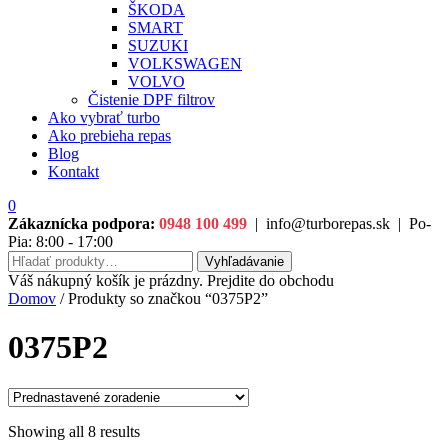
ŠKODA
SMART
SUZUKI
VOLKSWAGEN
VOLVO
Čistenie DPF filtrov
Ako vybrať turbo
Ako prebieha repas
Blog
Kontakt
0
Zákaznícka podpora:
0948 100 499
|
info@turborepas.sk
|
Po-
Pia: 8:00 - 17:00
Hľadať:
Vyhľadávanie
Váš nákupný košík je prázdny. Prejdite do obchodu
Domov
/ Produkty so značkou “0375P2”
0375P2
Showing all 8 results