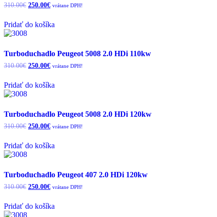
Original
Current
310.00
€
250.00
€
vrátane DPH!
price
price
was:
is:
Pridať do košíka
310.00€.
250.00€.
Turboduchadlo Peugeot 5008 2.0 HDi 110kw
Original
Current
310.00
€
250.00
€
vrátane DPH!
price
price
was:
is:
Pridať do košíka
310.00€.
250.00€.
Turboduchadlo Peugeot 5008 2.0 HDi 120kw
Original
Current
310.00
€
250.00
€
vrátane DPH!
price
price
was:
is:
Pridať do košíka
310.00€.
250.00€.
Turboduchadlo Peugeot 407 2.0 HDi 120kw
Original
Current
310.00
€
250.00
€
vrátane DPH!
price
price
was:
is:
Pridať do košíka
310.00€.
250.00€.