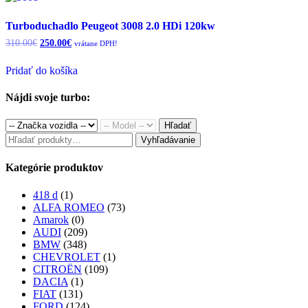
Turboduchadlo Peugeot 3008 2.0 HDi 120kw
Original
Current
310.00
€
250.00
€
vrátane DPH!
price
price
was:
is:
Pridať do košíka
310.00€.
250.00€.
Nájdi svoje turbo:
Hľadať
Hľadať:
Vyhľadávanie
Kategórie produktov
418 d
(1)
ALFA ROMEO
(73)
Amarok
(0)
AUDI
(209)
BMW
(348)
CHEVROLET
(1)
CITROËN
(109)
DACIA
(1)
FIAT
(131)
FORD
(124)