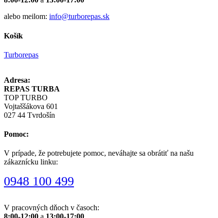
alebo meilom:
info@turborepas.sk
Košík
Turborepas
Adresa:
REPAS TURBA
TOP TURBO
Vojtaššákova 601
027 44 Tvrdošín
Pomoc:
V prípade, že potrebujete pomoc, neváhajte sa obrátiť na našu
zákaznícku linku:
0948 100 499
V pracovných dňoch v časoch:
8:00-12:00
a
13:00-17:00