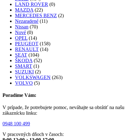
LAND ROVER
(0)
MAZDA
(22)
MERCEDES BENZ
(2)
Nezaradené
(11)
Nissan
(70)
Nové
(0)
OPEL
(14)
PEUGEOT
(158)
RENAULT
(14)
SEAT
(104)
ŠKODA
(52)
SMART
(1)
SUZUKI
(2)
VOLKSWAGEN
(263)
VOLVO
(5)
Poradíme Vám:
V prípade, že potrebujete pomoc, neváhajte sa obrátiť na našu
zákaznícku linku:
0948 100 499
V pracovných dňoch v časoch:
8:00-12:00
a
13:00-17:00