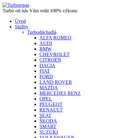
Turbo od nás Vám vráti 100% výkonu
Úvod
Služby
Turbodúchadlá
ALFA ROMEO
AUDI
BMW
CHEVROLET
CITROËN
DACIA
FIAT
FORD
LAND ROVER
MAZDA
MERCEDES BENZ
OPEL
PEUGEOT
RENAULT
SEAT
ŠKODA
SMART
SUZUKI
VOLKSWAGEN