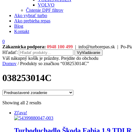
VOLVO
Čistenie DPF filtrov
Ako vybrať turbo
Ako prebieha repas
Blog
Kontakt
0
Zákaznícka podpora:
0948 100 499
|
info@turborepas.sk
|
Po-Pia
Hľadať:
Vyhľadávanie
Váš nákupný košík je prázdny. Prejdite do obchodu
Domov
/ Produkty so značkou “038253014C”
038253014C
Showing all 2 results
Zľava!
Turboduchadlo Škoda Fabia 1.9 TDI 