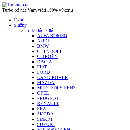
Turbo od nás Vám vráti 100% výkonu
Úvod
Služby
Turbodúchadlá
ALFA ROMEO
AUDI
BMW
CHEVROLET
CITROËN
DACIA
FIAT
FORD
LAND ROVER
MAZDA
MERCEDES BENZ
OPEL
PEUGEOT
RENAULT
SEAT
ŠKODA
SMART
SUZUKI
VOLKSWAGEN