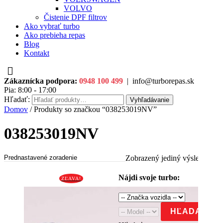
VOLVO
Čistenie DPF filtrov
Ako vybrať turbo
Ako prebieha repas
Blog
Kontakt
Zákaznícka podpora:
0948 100 499
|
info@turborepas.sk
|
Po-
Pia: 8:00 - 17:00
Hľadať:
Vyhľadávanie
Domov
/ Produkty so značkou “038253019NV”
038253019NV
Zobrazený jediný výsledok
Nájdi svoje turbo:
ZĽAVA!
HĽADAŤ