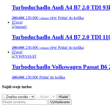
280.00€.
230.00€.
Turboduchadlo Audi A4 B7 2.0 TDI 9
Original
Current
280.00
€
230.00
€
Pridať do košíka
vrátane DPH!
price
price
Zľava!
was:
is:
280.00€.
230.00€.
Turboduchadlo Audi A4 B7 2.0 TDI 1
Original
Current
280.00
€
230.00
€
Pridať do košíka
vrátane DPH!
price
price
Zľava!
was:
is:
280.00€.
230.00€.
Turboduchadlo Volkswagen Passat B6
Original
Current
280.00
€
230.00
€
Pridať do košíka
price
price
was:
is:
Nájdi svoje turbo:
280.00€.
230.00€.
Hľadať
Hľadať:
Vyhľadávanie