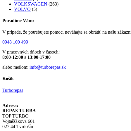
VOLKSWAGEN
(263)
VOLVO
(5)
Poradíme Vám:
V prípade, že potrebujete pomoc, neváhajte sa obrátiť na našu zákazn
0948 100 499
V pracovných dňoch v časoch:
8:00-12:00
a
13:00-17:00
alebo meilom:
info@turborepas.sk
Košík
Turborepas
Adresa:
REPAS TURBA
TOP TURBO
Vojtaššákova 601
027 44 Tvrdošín