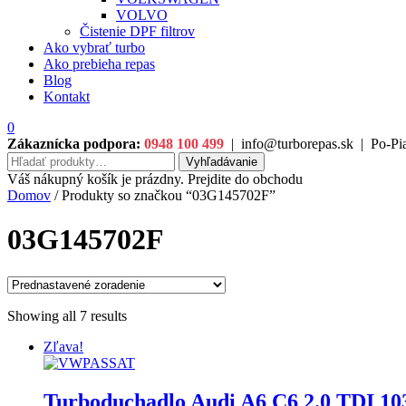
VOLVO
Čistenie DPF filtrov
Ako vybrať turbo
Ako prebieha repas
Blog
Kontakt
0
Zákaznícka podpora:
0948 100 499
|
info@turborepas.sk
|
Po-Pia
Hľadať:
Vyhľadávanie
Váš nákupný košík je prázdny. Prejdite do obchodu
Domov
/ Produkty so značkou “03G145702F”
03G145702F
Showing all 7 results
Zľava!
Turboduchadlo Audi A6 C6 2.0 TDI 