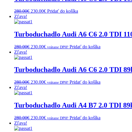
Original
Current
280.00
€
230.00
€
Pridať do košíka
price
price
Zľava!
was:
is:
280.00€.
230.00€.
Turboduchadlo Audi A6 C6 2.0 TDI 1
Original
Current
280.00
€
230.00
€
Pridať do košíka
vrátane DPH!
price
price
Zľava!
was:
is:
280.00€.
230.00€.
Turboduchadlo Audi A6 C6 2.0 TDI 
Original
Current
280.00
€
230.00
€
Pridať do košíka
vrátane DPH!
price
price
Zľava!
was:
is:
280.00€.
230.00€.
Turboduchadlo Audi A4 B7 2.0 TDI 8
Original
Current
280.00
€
230.00
€
Pridať do košíka
vrátane DPH!
price
price
Zľava!
was:
is: