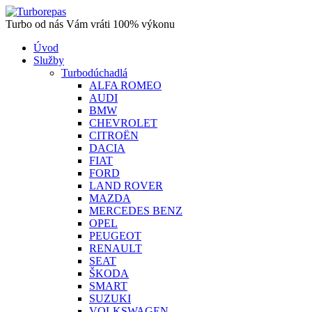
Turbo od nás Vám vráti 100% výkonu
Úvod
Služby
Turbodúchadlá
ALFA ROMEO
AUDI
BMW
CHEVROLET
CITROËN
DACIA
FIAT
FORD
LAND ROVER
MAZDA
MERCEDES BENZ
OPEL
PEUGEOT
RENAULT
SEAT
ŠKODA
SMART
SUZUKI
VOLKSWAGEN