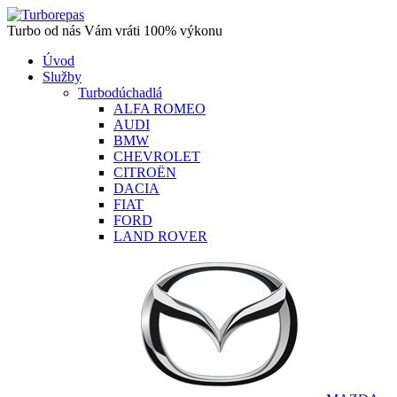
Turbo od nás Vám vráti 100% výkonu
Úvod
Služby
Turbodúchadlá
ALFA ROMEO
AUDI
BMW
CHEVROLET
CITROËN
DACIA
FIAT
FORD
LAND ROVER