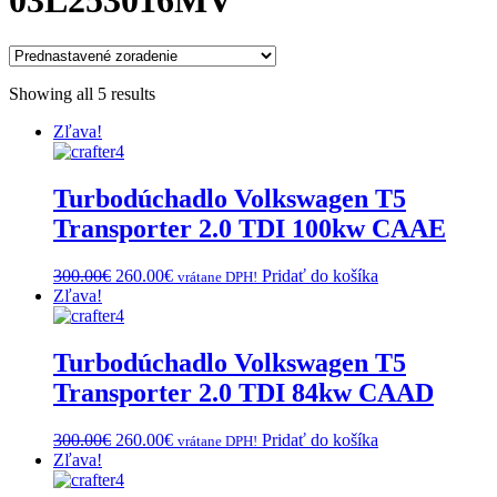
03L253016MV
Showing all 5 results
Zľava!
Turbodúchadlo Volkswagen T5
Transporter 2.0 TDI 100kw CAAE
Original
Current
300.00
€
260.00
€
Pridať do košíka
vrátane DPH!
price
price
Zľava!
was:
is:
300.00€.
260.00€.
Turbodúchadlo Volkswagen T5
Transporter 2.0 TDI 84kw CAAD
Original
Current
300.00
€
260.00
€
Pridať do košíka
vrátane DPH!
price
price
Zľava!
was:
is: