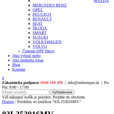
MAZDA
MERCEDES BENZ
OPEL
PEUGEOT
RENAULT
SEAT
ŠKODA
SMART
SUZUKI
VOLKSWAGEN
VOLVO
Čistenie DPF filtrov
Ako vybrať turbo
Ako prebieha repas
Blog
Kontakt
0
Zákaznícka podpora:
0948 100 499
|
info@turborepas.sk
|
Po-
Pia: 8:00 - 17:00
Hľadať:
Vyhľadávanie
Váš nákupný košík je prázdny. Prejdite do obchodu
Domov
/ Produkty so značkou “03L253016MV”