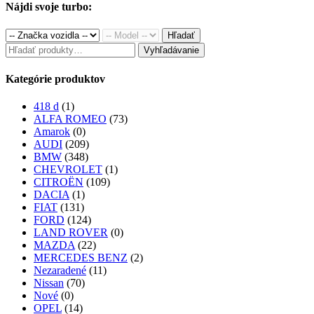
was:
is:
Nájdi svoje turbo:
300.00€.
260.00€.
Hľadať
Hľadať:
Vyhľadávanie
Kategórie produktov
418 d
(1)
ALFA ROMEO
(73)
Amarok
(0)
AUDI
(209)
BMW
(348)
CHEVROLET
(1)
CITROËN
(109)
DACIA
(1)
FIAT
(131)
FORD
(124)
LAND ROVER
(0)
MAZDA
(22)
MERCEDES BENZ
(2)
Nezaradené
(11)
Nissan
(70)
Nové
(0)
OPEL
(14)