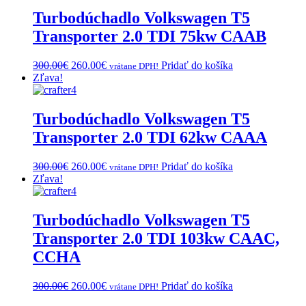
300.00€.
260.00€.
Turbodúchadlo Volkswagen T5
Transporter 2.0 TDI 75kw CAAB
Original
Current
300.00
€
260.00
€
Pridať do košíka
vrátane DPH!
price
price
Zľava!
was:
is:
300.00€.
260.00€.
Turbodúchadlo Volkswagen T5
Transporter 2.0 TDI 62kw CAAA
Original
Current
300.00
€
260.00
€
Pridať do košíka
vrátane DPH!
price
price
Zľava!
was:
is:
300.00€.
260.00€.
Turbodúchadlo Volkswagen T5
Transporter 2.0 TDI 103kw CAAC,
CCHA
Original
Current
300.00
€
260.00
€
Pridať do košíka
vrátane DPH!
price
price