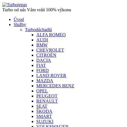
Turbo od nás Vám vráti 100% výkonu
Úvod
Služby
Turbodúchadlá
ALFA ROMEO
AUDI
BMW
CHEVROLET
CITROËN
DACIA
FIAT
FORD
LAND ROVER
MAZDA
MERCEDES BENZ
OPEL
PEUGEOT
RENAULT
SEAT
ŠKODA
SMART
SUZUKI
VOLKSWAGEN