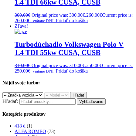
1.4 TDI 66kw CUSA, CUSB
300.00
€
Original price was: 300.00€.
260.00
€
Current price is:
260.00€.
Pridať do košíka
vrátane DPH!
Zľava!
Turbodúchadlo Volkswagen Polo V
1.4 TDI 55kw CUSA, CUSB
310.00
€
Original price was: 310.00€.
250.00
€
Current price is:
250.00€.
Pridať do košíka
vrátane DPH!
Nájdi svoje turbo:
Hľadať
Hľadať:
Vyhľadávanie
Kategórie produktov
418 d
(1)
ALFA ROMEO
(73)