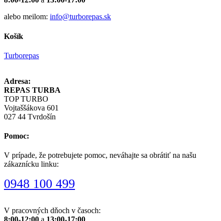
alebo meilom:
info@turborepas.sk
Košík
Turborepas
Adresa:
REPAS TURBA
TOP TURBO
Vojtaššákova 601
027 44 Tvrdošín
Pomoc:
V prípade, že potrebujete pomoc, neváhajte sa obrátiť na našu
zákaznícku linku:
0948 100 499
V pracovných dňoch v časoch:
8:00-12:00
a
13:00-17:00