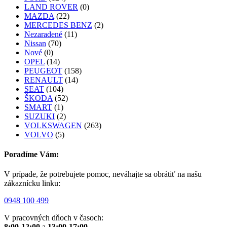
LAND ROVER
(0)
MAZDA
(22)
MERCEDES BENZ
(2)
Nezaradené
(11)
Nissan
(70)
Nové
(0)
OPEL
(14)
PEUGEOT
(158)
RENAULT
(14)
SEAT
(104)
ŠKODA
(52)
SMART
(1)
SUZUKI
(2)
VOLKSWAGEN
(263)
VOLVO
(5)
Poradíme Vám:
V prípade, že potrebujete pomoc, neváhajte sa obrátiť na našu
zákaznícku linku:
0948 100 499
V pracovných dňoch v časoch:
8:00-12:00
a
13:00-17:00