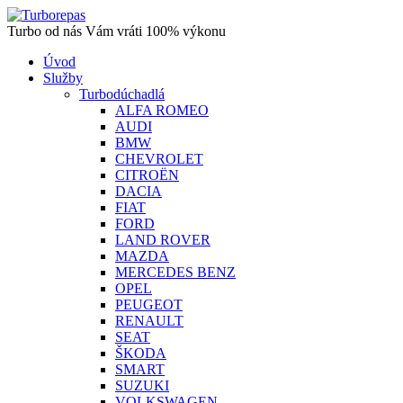
Turbo od nás Vám vráti 100% výkonu
Úvod
Služby
Turbodúchadlá
ALFA ROMEO
AUDI
BMW
CHEVROLET
CITROËN
DACIA
FIAT
FORD
LAND ROVER
MAZDA
MERCEDES BENZ
OPEL
PEUGEOT
RENAULT
SEAT
ŠKODA
SMART
SUZUKI
VOLKSWAGEN