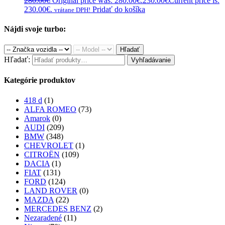
280.00
€
Original price was: 280.00€.
230.00
€
Current price is:
230.00€.
Pridať do košíka
vrátane DPH!
Nájdi svoje turbo:
Hľadať
Hľadať:
Vyhľadávanie
Kategórie produktov
418 d
(1)
ALFA ROMEO
(73)
Amarok
(0)
AUDI
(209)
BMW
(348)
CHEVROLET
(1)
CITROËN
(109)
DACIA
(1)
FIAT
(131)
FORD
(124)
LAND ROVER
(0)
MAZDA
(22)
MERCEDES BENZ
(2)
Nezaradené
(11)