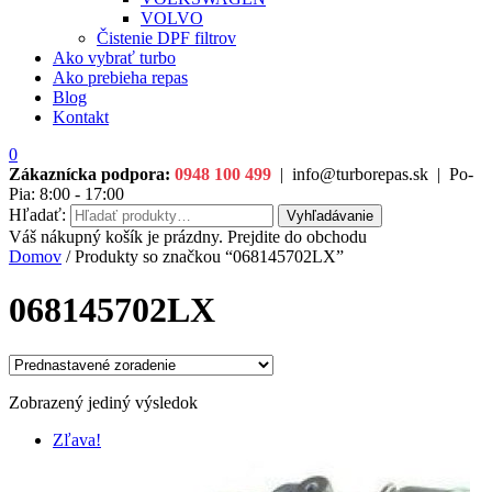
VOLVO
Čistenie DPF filtrov
Ako vybrať turbo
Ako prebieha repas
Blog
Kontakt
0
Zákaznícka podpora:
0948 100 499
|
info@turborepas.sk
|
Po-
Pia: 8:00 - 17:00
Hľadať:
Vyhľadávanie
Váš nákupný košík je prázdny. Prejdite do obchodu
Domov
/ Produkty so značkou “068145702LX”
068145702LX
Zobrazený jediný výsledok
Zľava!