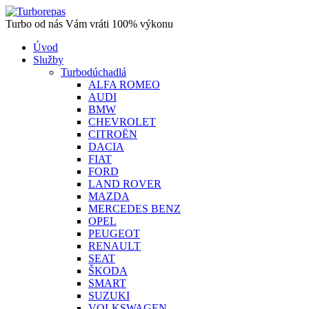
Turbo od nás Vám vráti 100% výkonu
Úvod
Služby
Turbodúchadlá
ALFA ROMEO
AUDI
BMW
CHEVROLET
CITROËN
DACIA
FIAT
FORD
LAND ROVER
MAZDA
MERCEDES BENZ
OPEL
PEUGEOT
RENAULT
SEAT
ŠKODA
SMART
SUZUKI
VOLKSWAGEN