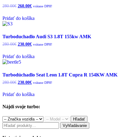
Original
Current
280.00
€
260.00
€
vrátane DPH!
price
price
was:
is:
Pridať do košíka
280.00€.
260.00€.
Turboduchadlo Audi S3 1.8T 155kw AMK
Original
Current
280.00
€
230.00
€
vrátane DPH!
price
price
was:
is:
Pridať do košíka
280.00€.
230.00€.
Turbodúchadlo Seat Leon 1.8T Cupra R 154KW AMK
Original
Current
280.00
€
230.00
€
vrátane DPH!
price
price
was:
is:
Pridať do košíka
280.00€.
230.00€.
Nájdi svoje turbo:
Hľadať
Hľadať:
Vyhľadávanie