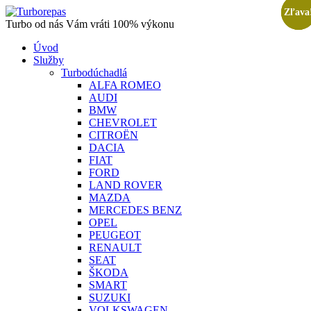
Zľava
Zľava
Zľava
Turbo od nás Vám vráti 100% výkonu
Úvod
Služby
Turbodúchadlá
ALFA ROMEO
AUDI
BMW
CHEVROLET
CITROËN
DACIA
FIAT
FORD
LAND ROVER
MAZDA
MERCEDES BENZ
OPEL
PEUGEOT
RENAULT
SEAT
ŠKODA
SMART
SUZUKI
VOLKSWAGEN