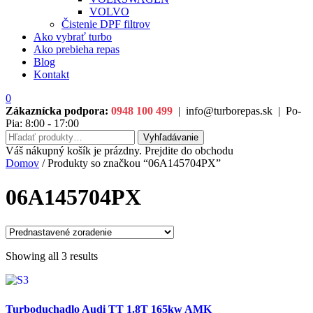
VOLVO
Čistenie DPF filtrov
Ako vybrať turbo
Ako prebieha repas
Blog
Kontakt
0
Zákaznícka podpora:
0948 100 499
|
info@turborepas.sk
|
Po-
Pia: 8:00 - 17:00
Hľadať:
Vyhľadávanie
Váš nákupný košík je prázdny. Prejdite do obchodu
Domov
/ Produkty so značkou “06A145704PX”
06A145704PX
Showing all 3 results
Turboduchadlo Audi TT 1.8T 165kw AMK