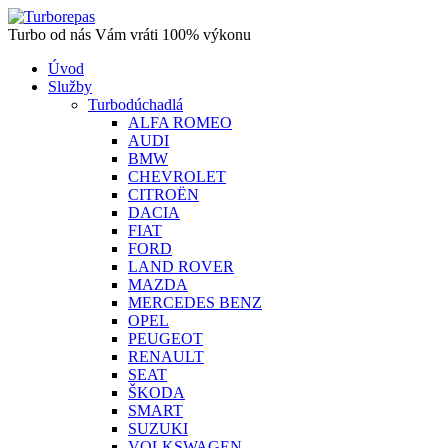
Turbo od nás Vám vráti 100% výkonu
Úvod
Služby
Turbodúchadlá
ALFA ROMEO
AUDI
BMW
CHEVROLET
CITROËN
DACIA
FIAT
FORD
LAND ROVER
MAZDA
MERCEDES BENZ
OPEL
PEUGEOT
RENAULT
SEAT
ŠKODA
SMART
SUZUKI
VOLKSWAGEN