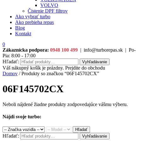
VOLVO
Čistenie DPF filtrov
Ako vybrať turbo
Ako prebieha repas
Blog
Kontakt
0
Zákaznícka podpora:
0948 100 499
|
info@turborepas.sk
|
Po-
Pia: 8:00 - 17:00
Hľadať:
Vyhľadávanie
Váš nákupný košík je prázdny. Prejdite do obchodu
Domov
/ Produkty so značkou “06F145702CX”
06F145702CX
Neboli nájdené žiadne produkty zodpovedajúce vášmu výberu.
Nájdi svoje turbo:
Hľadať
Hľadať:
Vyhľadávanie