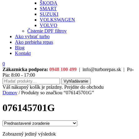
ŠKODA
SMART
SUZUKI
VOLKSWAGEN
VOLVO
Čistenie DPF filtrov
Ako vybrať turbo
Ako prebieha repas
Blog
Kontakt
0
Zákaznícka podpora:
0948 100 499
|
info@turborepas.sk
|
Po-
Pia: 8:00 - 17:00
Hľadať:
Vyhľadávanie
Váš nákupný košík je prázdny. Prejdite do obchodu
Domov
/ Produkty so značkou “076145701G”
076145701G
Zobrazený jediný výsledok