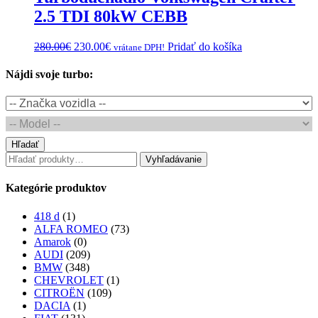
2.5 TDI 80kW CEBB
Original
Current
280.00
€
230.00
€
Pridať do košíka
vrátane DPH!
price
price
was:
is:
Nájdi svoje turbo:
280.00€.
230.00€.
Hľadať
Hľadať:
Vyhľadávanie
Kategórie produktov
418 d
(1)
ALFA ROMEO
(73)
Amarok
(0)
AUDI
(209)
BMW
(348)
CHEVROLET
(1)
CITROËN
(109)
DACIA
(1)