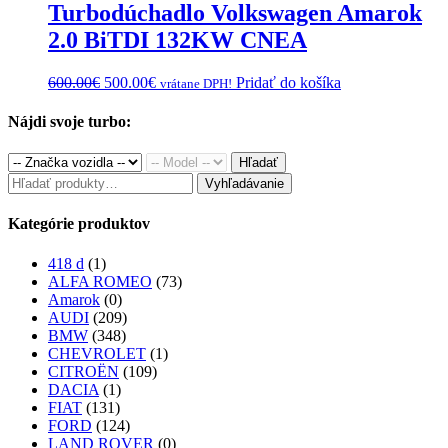
Turbodúchadlo Volkswagen Amarok
2.0 BiTDI 132KW CNEA
Original
Current
600.00
€
500.00
€
Pridať do košíka
vrátane DPH!
price
price
was:
is:
Nájdi svoje turbo:
600.00€.
500.00€.
Hľadať
Hľadať:
Vyhľadávanie
Kategórie produktov
418 d
(1)
ALFA ROMEO
(73)
Amarok
(0)
AUDI
(209)
BMW
(348)
CHEVROLET
(1)
CITROËN
(109)
DACIA
(1)
FIAT
(131)
FORD
(124)
LAND ROVER
(0)