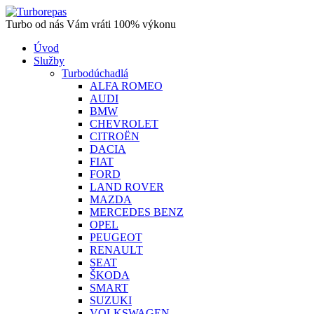
Turbo od nás Vám vráti 100% výkonu
Úvod
Služby
Turbodúchadlá
ALFA ROMEO
AUDI
BMW
CHEVROLET
CITROËN
DACIA
FIAT
FORD
LAND ROVER
MAZDA
MERCEDES BENZ
OPEL
PEUGEOT
RENAULT
SEAT
ŠKODA
SMART
SUZUKI
VOLKSWAGEN