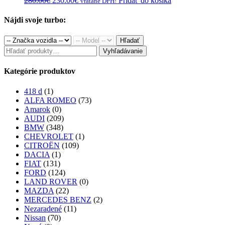
280.00
€
230.00
€
Pridať do košíka
vrátane DPH!
price
price
was:
is:
Nájdi svoje turbo:
280.00€.
230.00€.
Hľadať
Hľadať:
Vyhľadávanie
Kategórie produktov
418 d
(1)
ALFA ROMEO
(73)
Amarok
(0)
AUDI
(209)
BMW
(348)
CHEVROLET
(1)
CITROËN
(109)
DACIA
(1)
FIAT
(131)
FORD
(124)
LAND ROVER
(0)
MAZDA
(22)
MERCEDES BENZ
(2)
Nezaradené
(11)
Nissan
(70)