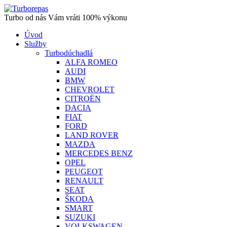
Turbo od nás Vám vráti 100% výkonu
Úvod
Služby
Turbodúchadlá
ALFA ROMEO
AUDI
BMW
CHEVROLET
CITROËN
DACIA
FIAT
FORD
LAND ROVER
MAZDA
MERCEDES BENZ
OPEL
PEUGEOT
RENAULT
SEAT
ŠKODA
SMART
SUZUKI
VOLKSWAGEN