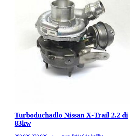
Turboduchadlo Nissan X-Trail 2.2 di
83kw
Original
Current