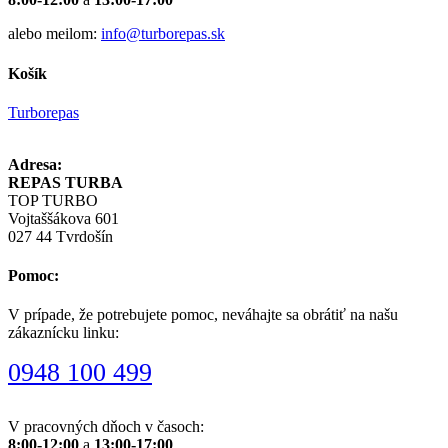
alebo meilom:
info@turborepas.sk
Košík
Turborepas
Adresa:
REPAS TURBA
TOP TURBO
Vojtaššákova 601
027 44 Tvrdošín
Pomoc:
V prípade, že potrebujete pomoc, neváhajte sa obrátiť na našu
zákaznícku linku:
0948 100 499
V pracovných dňoch v časoch:
8:00-12:00
a
13:00-17:00