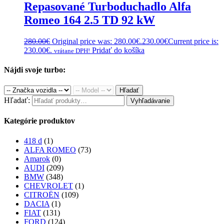
Repasované Turboduchadlo Alfa
Romeo 164 2.5 TD 92 kW
280.00
€
Original price was: 280.00€.
230.00
€
Current price is:
230.00€.
Pridať do košíka
vrátane DPH!
Nájdi svoje turbo:
Hľadať
Hľadať:
Vyhľadávanie
Kategórie produktov
418 d
(1)
ALFA ROMEO
(73)
Amarok
(0)
AUDI
(209)
BMW
(348)
CHEVROLET
(1)
CITROËN
(109)
DACIA
(1)
FIAT
(131)
FORD
(124)