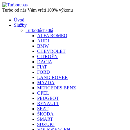
Turbo od nás Vám vráti 100% výkonu
Úvod
Služby
Turbodúchadlá
ALFA ROMEO
AUDI
BMW
CHEVROLET
CITROËN
DACIA
FIAT
FORD
LAND ROVER
MAZDA
MERCEDES BENZ
OPEL
PEUGEOT
RENAULT
SEAT
ŠKODA
SMART
SUZUKI
VOLKSWAGEN