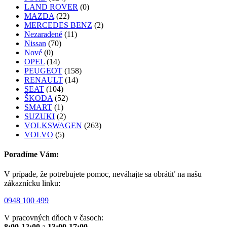
LAND ROVER
(0)
MAZDA
(22)
MERCEDES BENZ
(2)
Nezaradené
(11)
Nissan
(70)
Nové
(0)
OPEL
(14)
PEUGEOT
(158)
RENAULT
(14)
SEAT
(104)
ŠKODA
(52)
SMART
(1)
SUZUKI
(2)
VOLKSWAGEN
(263)
VOLVO
(5)
Poradíme Vám:
V prípade, že potrebujete pomoc, neváhajte sa obrátiť na našu
zákaznícku linku:
0948 100 499
V pracovných dňoch v časoch:
8:00-12:00
a
13:00-17:00