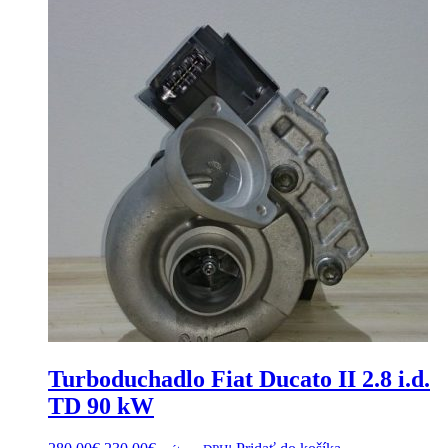
Turboduchadlo Fiat Ducato II 2.8 i.d.
TD 90 kW
Original
Current