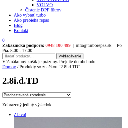
VOLVO
Čistenie DPF filtrov
Ako vybrať turbo
Ako prebieha repas
Blog
Kontakt
0
Zákaznícka podpora:
0948 100 499
|
info@turborepas.sk
|
Po-
Pia: 8:00 - 17:00
Hľadať:
Vyhľadávanie
Váš nákupný košík je prázdny. Prejdite do obchodu
Domov
/ Produkty so značkou “2.8i.d.TD”
2.8i.d.TD
Zobrazený jediný výsledok
Zľava!