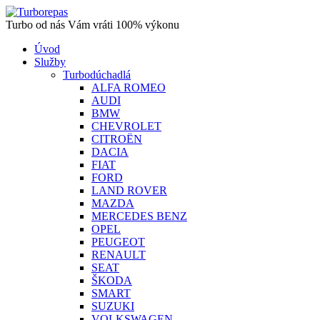
Turbo od nás Vám vráti 100% výkonu
Úvod
Služby
Turbodúchadlá
ALFA ROMEO
AUDI
BMW
CHEVROLET
CITROËN
DACIA
FIAT
FORD
LAND ROVER
MAZDA
MERCEDES BENZ
OPEL
PEUGEOT
RENAULT
SEAT
ŠKODA
SMART
SUZUKI
VOLKSWAGEN