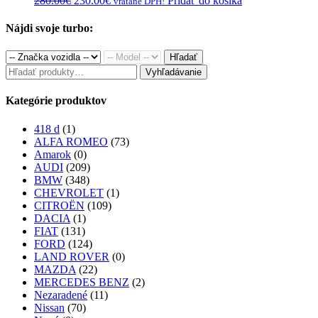
280.00
€
230.00
€
Pridať do košíka
vrátane DPH!
price
price
was:
is:
Nájdi svoje turbo:
280.00€.
230.00€.
Hľadať
Hľadať:
Vyhľadávanie
Kategórie produktov
418 d
(1)
ALFA ROMEO
(73)
Amarok
(0)
AUDI
(209)
BMW
(348)
CHEVROLET
(1)
CITROËN
(109)
DACIA
(1)
FIAT
(131)
FORD
(124)
LAND ROVER
(0)
MAZDA
(22)
MERCEDES BENZ
(2)
Nezaradené
(11)
Nissan
(70)