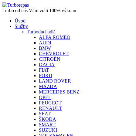
Turbo od nás Vám vráti 100% výkonu
Úvod
Služby
Turbodúchadlá
ALFA ROMEO
AUDI
BMW
CHEVROLET
CITROËN
DACIA
FIAT
FORD
LAND ROVER
MAZDA
MERCEDES BENZ
OPEL
PEUGEOT
RENAULT
SEAT
ŠKODA
SMART
SUZUKI
VOLKSWAGEN