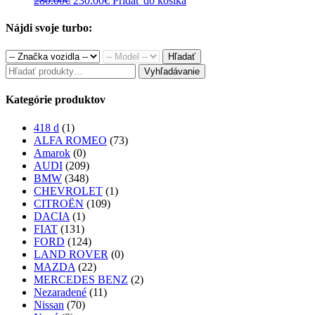
280.00
€
230.00
€
Pridať do košíka
price
price
was:
is:
Nájdi svoje turbo:
280.00€.
230.00€.
Hľadať
Hľadať:
Vyhľadávanie
Kategórie produktov
418 d
(1)
ALFA ROMEO
(73)
Amarok
(0)
AUDI
(209)
BMW
(348)
CHEVROLET
(1)
CITROËN
(109)
DACIA
(1)
FIAT
(131)
FORD
(124)
LAND ROVER
(0)
MAZDA
(22)
MERCEDES BENZ
(2)
Nezaradené
(11)
Nissan
(70)