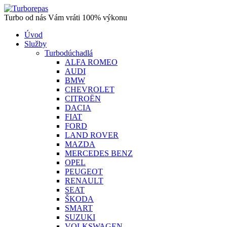
Turbo od nás Vám vráti 100% výkonu
Úvod
Služby
Turbodúchadlá
ALFA ROMEO
AUDI
BMW
CHEVROLET
CITROËN
DACIA
FIAT
FORD
LAND ROVER
MAZDA
MERCEDES BENZ
OPEL
PEUGEOT
RENAULT
SEAT
ŠKODA
SMART
SUZUKI
VOLKSWAGEN