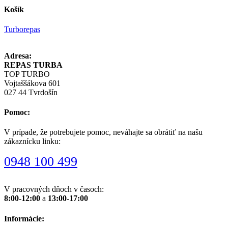
Košík
Turborepas
Adresa:
REPAS TURBA
TOP TURBO
Vojtaššákova 601
027 44 Tvrdošín
Pomoc:
V prípade, že potrebujete pomoc, neváhajte sa obrátiť na našu
zákaznícku linku:
0948 100 499
V pracovných dňoch v časoch:
8:00-12:00
a
13:00-17:00
Informácie: