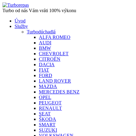
Turbo od nás Vám vráti 100% výkonu
Úvod
Služby
Turbodúchadlá
ALFA ROMEO
AUDI
BMW
CHEVROLET
CITROËN
DACIA
FIAT
FORD
LAND ROVER
MAZDA
MERCEDES BENZ
OPEL
PEUGEOT
RENAULT
SEAT
ŠKODA
SMART
SUZUKI
VOLKSWAGEN