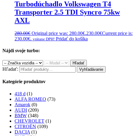
Turbodúchadlo Volkswagen T4
Transporter 2.5 TDI Syncro 75kw
AXL
280.00
€
Original price was: 280.00€.
230.00
€
Current price is:
230.00€.
Pridať do košíka
vrátane DPH!
Nájdi svoje turbo:
Hľadať
Hľadať:
Vyhľadávanie
Kategórie produktov
418 d
(1)
ALFA ROMEO
(73)
Amarok
(0)
AUDI
(209)
BMW
(348)
CHEVROLET
(1)
CITROËN
(109)
DACIA
(1)