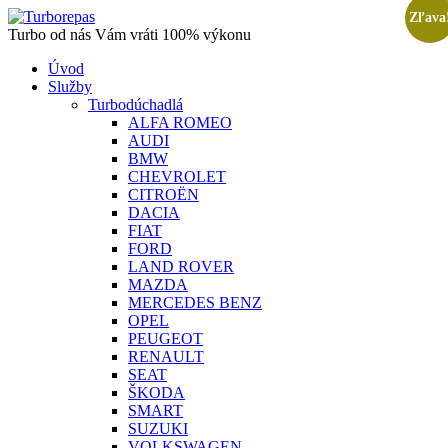
Zľava
Turbo od nás Vám vráti 100% výkonu
Úvod
Služby
Turbodúchadlá
ALFA ROMEO
AUDI
BMW
CHEVROLET
CITROËN
DACIA
FIAT
FORD
LAND ROVER
MAZDA
MERCEDES BENZ
OPEL
PEUGEOT
RENAULT
SEAT
ŠKODA
SMART
SUZUKI
VOLKSWAGEN