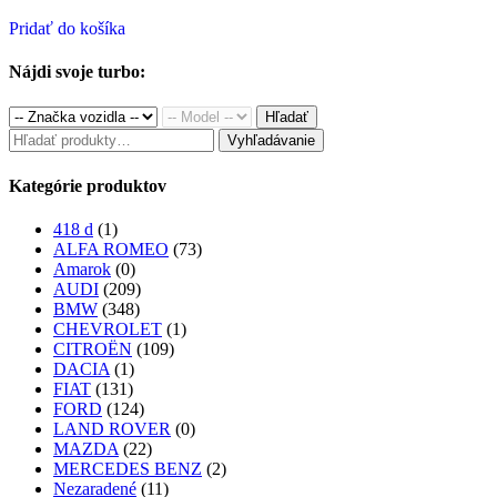
price
price
was:
is:
Pridať do košíka
280.00€.
230.00€.
Nájdi svoje turbo:
Hľadať
Hľadať:
Vyhľadávanie
Kategórie produktov
418 d
(1)
ALFA ROMEO
(73)
Amarok
(0)
AUDI
(209)
BMW
(348)
CHEVROLET
(1)
CITROËN
(109)
DACIA
(1)
FIAT
(131)
FORD
(124)
LAND ROVER
(0)
MAZDA
(22)
MERCEDES BENZ
(2)
Nezaradené
(11)