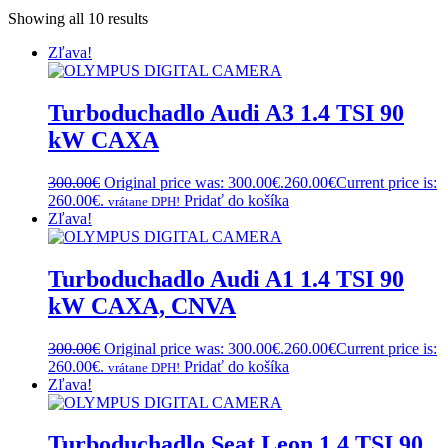
Showing all 10 results
Zľava!
Turboduchadlo Audi A3 1.4 TSI 90
kW CAXA
300.00
€
Original price was: 300.00€.
260.00
€
Current price is:
260.00€.
Pridať do košíka
vrátane DPH!
Zľava!
Turboduchadlo Audi A1 1.4 TSI 90
kW CAXA, CNVA
300.00
€
Original price was: 300.00€.
260.00
€
Current price is:
260.00€.
Pridať do košíka
vrátane DPH!
Zľava!
Turboduchadlo Seat Leon 1.4 TSI 90