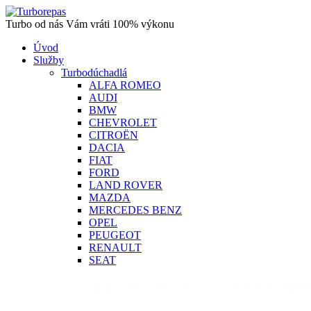
Turbo od nás Vám vráti 100% výkonu
Úvod
Služby
Turbodúchadlá
ALFA ROMEO
AUDI
BMW
CHEVROLET
CITROËN
DACIA
FIAT
FORD
LAND ROVER
MAZDA
MERCEDES BENZ
OPEL
PEUGEOT
RENAULT
SEAT