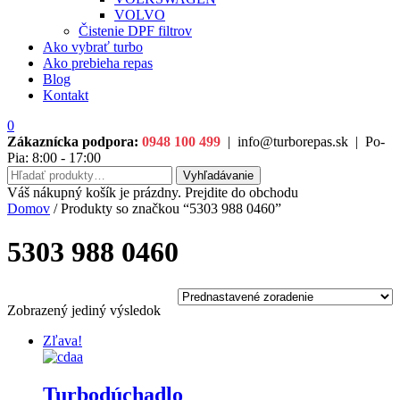
VOLVO
Čistenie DPF filtrov
Ako vybrať turbo
Ako prebieha repas
Blog
Kontakt
0
Zákaznícka podpora:
0948 100 499
|
info@turborepas.sk
|
Po-
Pia: 8:00 - 17:00
Hľadať:
Vyhľadávanie
Váš nákupný košík je prázdny. Prejdite do obchodu
Domov
/ Produkty so značkou “5303 988 0460”
5303 988 0460
Zobrazený jediný výsledok
Zľava!
Turbodúchadlo