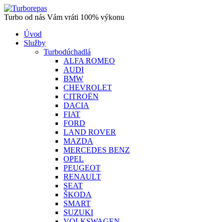
Turbo od nás Vám vráti 100% výkonu
Úvod
Služby
Turbodúchadlá
ALFA ROMEO
AUDI
BMW
CHEVROLET
CITROËN
DACIA
FIAT
FORD
LAND ROVER
MAZDA
MERCEDES BENZ
OPEL
PEUGEOT
RENAULT
SEAT
ŠKODA
SMART
SUZUKI
VOLKSWAGEN