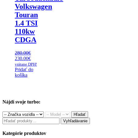
Volkswagen
Touran
1.4 TSI
110kw
CDGA
280.00
€
Original
Current
230.00
€
price
price
vrátane DPH!
was:
is:
Pridať do
280.00€.
230.00€.
košíka
Nájdi svoje turbo:
Hľadať
Hľadať:
Vyhľadávanie
Kategórie produktov