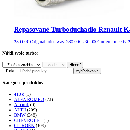
Repasované Turboduchadlo Renault Ka
280.00
€
Original price was: 280.00€.
230.00
€
Current price is: 
Nájdi svoje turbo:
Hľadať
Hľadať:
Vyhľadávanie
Kategórie produktov
418 d
(1)
ALFA ROMEO
(73)
Amarok
(0)
AUDI
(209)
BMW
(348)
CHEVROLET
(1)
CITROËN
(109)