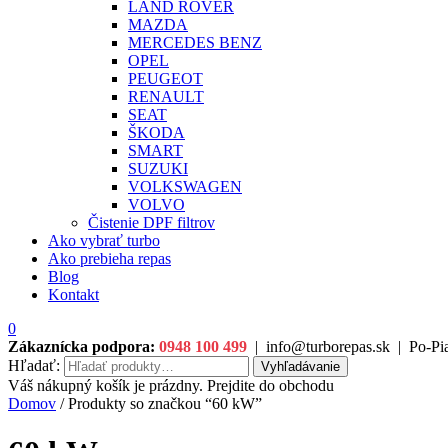
LAND ROVER
MAZDA
MERCEDES BENZ
OPEL
PEUGEOT
RENAULT
SEAT
ŠKODA
SMART
SUZUKI
VOLKSWAGEN
VOLVO
Čistenie DPF filtrov
Ako vybrať turbo
Ako prebieha repas
Blog
Kontakt
0
Zákaznícka podpora:
0948 100 499
|
info@turborepas.sk
|
Po-Pia
Hľadať:
Vyhľadávanie
Váš nákupný košík je prázdny. Prejdite do obchodu
Domov
/ Produkty so značkou “60 kW”