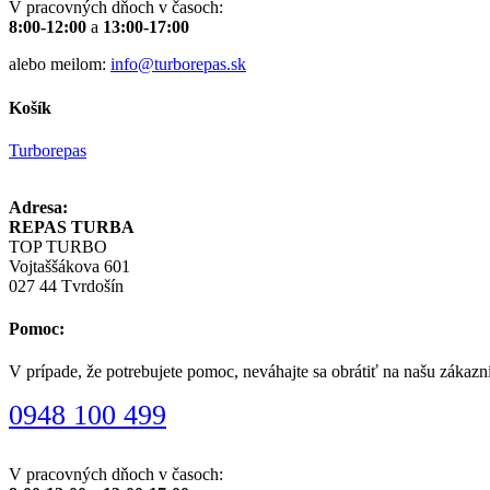
V pracovných dňoch v časoch:
8:00-12:00
a
13:00-17:00
alebo meilom:
info@turborepas.sk
Košík
Turborepas
Adresa:
REPAS TURBA
TOP TURBO
Vojtaššákova 601
027 44 Tvrdošín
Pomoc:
V prípade, že potrebujete pomoc, neváhajte sa obrátiť na našu zákazn
0948 100 499
V pracovných dňoch v časoch: