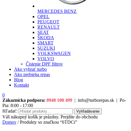
MERCEDES BENZ
OPEL
PEUGEOT
RENAULT
SEAT
ŠKODA
SMART
SUZUKI
VOLKSWAGEN
VOLVO
Čistenie DPF filtrov
Ako vybrať turbo
Ako prebieha repas
Blog
Kontakt
0
Zákaznícka podpora:
0948 100 499
|
info@turborepas.sk
|
Po-
Pia: 8:00 - 17:00
Hľadať:
Vyhľadávanie
Váš nákupný košík je prázdny. Prejdite do obchodu
Domov
/ Produkty so značkou “6TDCi”