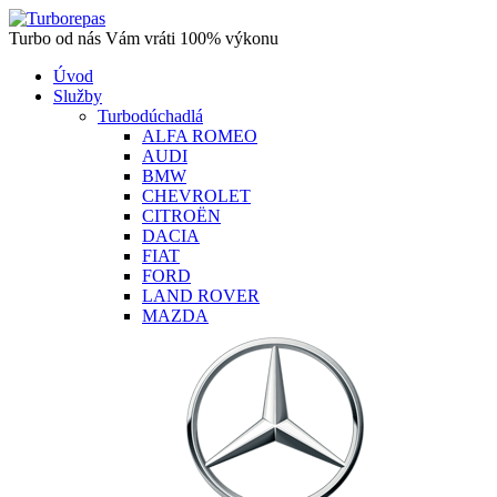
Turbo od nás Vám vráti 100% výkonu
Úvod
Služby
Turbodúchadlá
ALFA ROMEO
AUDI
BMW
CHEVROLET
CITROËN
DACIA
FIAT
FORD
LAND ROVER
MAZDA