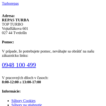
Turborepas
Adresa:
REPAS TURBA
TOP TURBO
Vojtaššákova 601
027 44 Tvrdošín
Pomoc:
V prípade, že potrebujete pomoc, neváhajte sa obrátiť na našu
zákaznícku linku:
0948 100 499
V pracovných dňoch v časoch:
8:00-12:00
a
13:00-17:00
Informácie:
Súbory Cookies
Súbory na stiahnutie