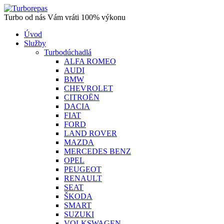
Turbo od nás Vám vráti 100% výkonu
Úvod
Služby
Turbodúchadlá
ALFA ROMEO
AUDI
BMW
CHEVROLET
CITROËN
DACIA
FIAT
FORD
LAND ROVER
MAZDA
MERCEDES BENZ
OPEL
PEUGEOT
RENAULT
SEAT
ŠKODA
SMART
SUZUKI
VOLKSWAGEN