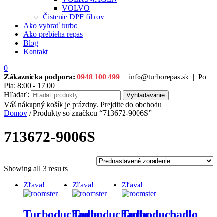
VOLVO
Čistenie DPF filtrov
Ako vybrať turbo
Ako prebieha repas
Blog
Kontakt
0
Zákaznícka podpora:
0948 100 499
|
info@turborepas.sk
|
Po-
Pia: 8:00 - 17:00
Hľadať:
Vyhľadávanie
Váš nákupný košík je prázdny. Prejdite do obchodu
Domov
/ Produkty so značkou “713672-9006S”
713672-9006S
Showing all 3 results
Zľava!
Zľava!
Zľava!
Turboduchadlo
Turboduchadlo
Turboduchadlo