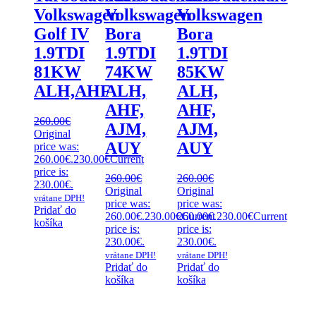
Volkswagen
Volkswagen
Volkswagen
Golf IV
Bora
Bora
1.9TDI
1.9TDI
1.9TDI
81KW
74KW
85KW
ALH,AHF
ALH,
ALH,
AHF,
AHF,
260.00
€
AJM,
AJM,
Original
AUY
AUY
price was:
260.00€.
230.00
€
Current
price is:
260.00
€
260.00
€
230.00€.
Original
Original
vrátane DPH!
price was:
price was:
Pridať do
260.00€.
230.00
€
260.00€.
Current
230.00
€
Current
košíka
price is:
price is:
230.00€.
230.00€.
vrátane DPH!
vrátane DPH!
Pridať do
Pridať do
košíka
košíka