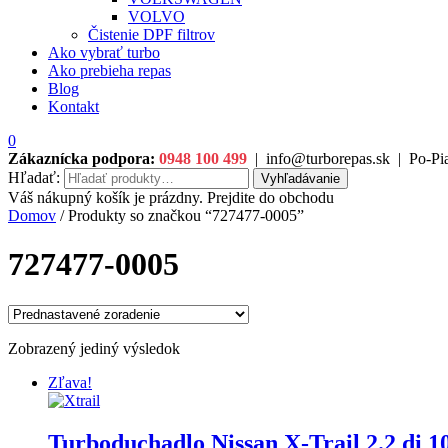
VOLVO
Čistenie DPF filtrov
Ako vybrať turbo
Ako prebieha repas
Blog
Kontakt
0
Zákaznícka podpora:
0948 100 499
|
info@turborepas.sk
|
Po-Pia
Hľadať:
Vyhľadávanie
Váš nákupný košík je prázdny. Prejdite do obchodu
Domov
/ Produkty so značkou “727477-0005”
727477-0005
Zobrazený jediný výsledok
Zľava!
Turboduchadlo Nissan X-Trail 2.2 di 