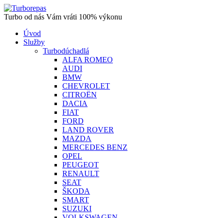
Turbo od nás Vám vráti 100% výkonu
Úvod
Služby
Turbodúchadlá
ALFA ROMEO
AUDI
BMW
CHEVROLET
CITROËN
DACIA
FIAT
FORD
LAND ROVER
MAZDA
MERCEDES BENZ
OPEL
PEUGEOT
RENAULT
SEAT
ŠKODA
SMART
SUZUKI
VOLKSWAGEN