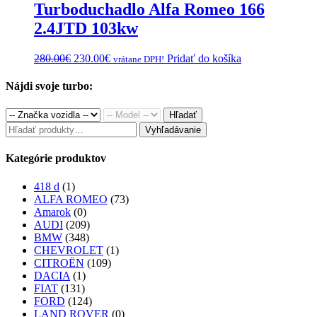
Turboduchadlo Alfa Romeo 166
2.4JTD 103kw
Original
Current
280.00
€
230.00
€
Pridať do košíka
vrátane DPH!
price
price
was:
is:
Nájdi svoje turbo:
280.00€.
230.00€.
Hľadať
Hľadať:
Vyhľadávanie
Kategórie produktov
418 d
(1)
ALFA ROMEO
(73)
Amarok
(0)
AUDI
(209)
BMW
(348)
CHEVROLET
(1)
CITROËN
(109)
DACIA
(1)
FIAT
(131)
FORD
(124)
LAND ROVER
(0)