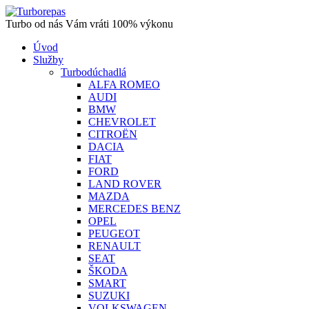
Turbo od nás Vám vráti 100% výkonu
Úvod
Služby
Turbodúchadlá
ALFA ROMEO
AUDI
BMW
CHEVROLET
CITROËN
DACIA
FIAT
FORD
LAND ROVER
MAZDA
MERCEDES BENZ
OPEL
PEUGEOT
RENAULT
SEAT
ŠKODA
SMART
SUZUKI
VOLKSWAGEN