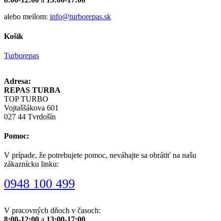
alebo meilom:
info@turborepas.sk
Košík
Turborepas
Adresa:
REPAS TURBA
TOP TURBO
Vojtaššákova 601
027 44 Tvrdošín
Pomoc:
V prípade, že potrebujete pomoc, neváhajte sa obrátiť na našu
zákaznícku linku:
0948 100 499
V pracovných dňoch v časoch:
8:00-12:00
a
13:00-17:00