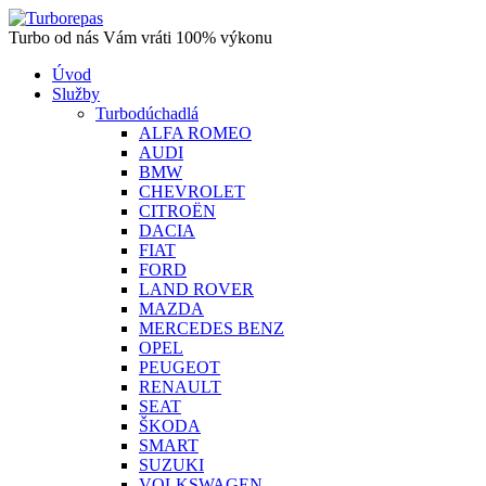
Turbo od nás Vám vráti 100% výkonu
Úvod
Služby
Turbodúchadlá
ALFA ROMEO
AUDI
BMW
CHEVROLET
CITROËN
DACIA
FIAT
FORD
LAND ROVER
MAZDA
MERCEDES BENZ
OPEL
PEUGEOT
RENAULT
SEAT
ŠKODA
SMART
SUZUKI
VOLKSWAGEN