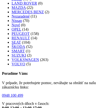
LAND ROVER
(0)
MAZDA
(22)
MERCEDES BENZ
(2)
Nezaradené
(11)
Nissan
(70)
Nové
(0)
OPEL
(14)
PEUGEOT
(158)
RENAULT
(14)
SEAT
(104)
ŠKODA
(52)
SMART
(1)
SUZUKI
(2)
VOLKSWAGEN
(263)
VOLVO
(5)
Poradíme Vám:
V prípade, že potrebujete pomoc, neváhajte sa obrátiť na našu
zákaznícku linku:
0948 100 499
V pracovných dňoch v časoch:
8:00-12:00
a
13:00-17:00