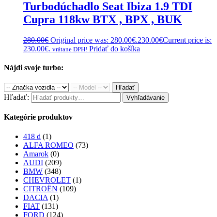
Turbodúchadlo Seat Ibiza 1.9 TDI
Cupra 118kw BTX , BPX , BUK
280.00
€
Original price was: 280.00€.
230.00
€
Current price is:
230.00€.
Pridať do košíka
vrátane DPH!
Nájdi svoje turbo:
Hľadať
Hľadať:
Vyhľadávanie
Kategórie produktov
418 d
(1)
ALFA ROMEO
(73)
Amarok
(0)
AUDI
(209)
BMW
(348)
CHEVROLET
(1)
CITROËN
(109)
DACIA
(1)
FIAT
(131)
FORD
(124)