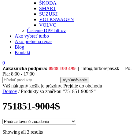
ŠKODA
SMART
SUZUKI
VOLKSWAGEN
VOLVO
Čistenie DPF filtrov
Ako vybrať turbo
Ako prebieha repas
Blog
Kontakt
0
Zákaznícka podpora:
0948 100 499
|
info@turborepas.sk
|
Po-
Pia: 8:00 - 17:00
Hľadať:
Vyhľadávanie
Váš nákupný košík je prázdny. Prejdite do obchodu
Domov
/ Produkty so značkou “751851-9004S”
751851-9004S
Showing all 3 results