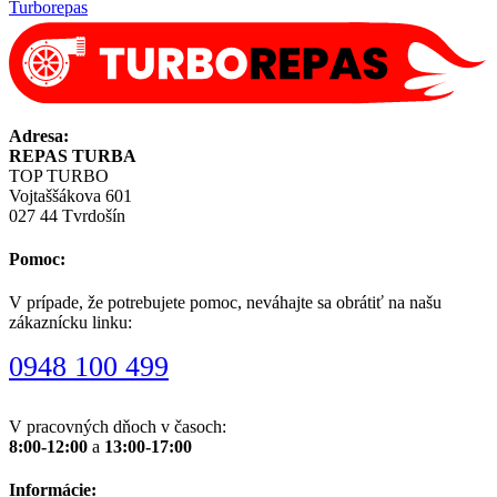
Turborepas
Adresa:
REPAS TURBA
TOP TURBO
Vojtaššákova 601
027 44 Tvrdošín
Pomoc:
V prípade, že potrebujete pomoc, neváhajte sa obrátiť na našu
zákaznícku linku:
0948 100 499
V pracovných dňoch v časoch:
8:00-12:00
a
13:00-17:00
Informácie: