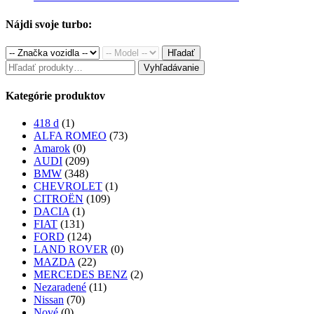
price
price
was:
is:
Nájdi svoje turbo:
260.00€.
230.00€.
Hľadať
Hľadať:
Vyhľadávanie
Kategórie produktov
418 d
(1)
ALFA ROMEO
(73)
Amarok
(0)
AUDI
(209)
BMW
(348)
CHEVROLET
(1)
CITROËN
(109)
DACIA
(1)
FIAT
(131)
FORD
(124)
LAND ROVER
(0)
MAZDA
(22)
MERCEDES BENZ
(2)
Nezaradené
(11)
Nissan
(70)
Nové
(0)