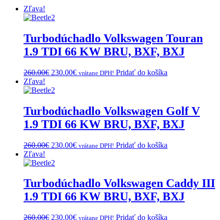
Zľava!
Turbodúchadlo Volkswagen Touran
1.9 TDI 66 KW BRU, BXF, BXJ
Original
Current
260.00
€
230.00
€
Pridať do košíka
vrátane DPH!
price
price
Zľava!
was:
is:
260.00€.
230.00€.
Turbodúchadlo Volkswagen Golf V
1.9 TDI 66 KW BRU, BXF, BXJ
Original
Current
260.00
€
230.00
€
Pridať do košíka
vrátane DPH!
price
price
Zľava!
was:
is:
260.00€.
230.00€.
Turbodúchadlo Volkswagen Caddy III
1.9 TDI 66 KW BRU, BXF, BXJ
Original
Current
260.00
€
230.00
€
Pridať do košíka
vrátane DPH!