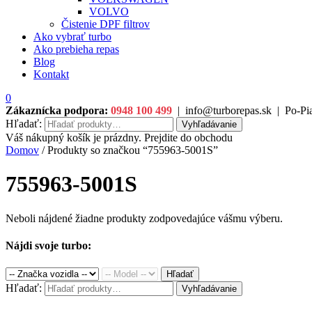
VOLVO
Čistenie DPF filtrov
Ako vybrať turbo
Ako prebieha repas
Blog
Kontakt
0
Zákaznícka podpora:
0948 100 499
|
info@turborepas.sk
|
Po-Pia
Hľadať:
Vyhľadávanie
Váš nákupný košík je prázdny. Prejdite do obchodu
Domov
/ Produkty so značkou “755963-5001S”
755963-5001S
Neboli nájdené žiadne produkty zodpovedajúce vášmu výberu.
Nájdi svoje turbo:
Hľadať
Hľadať:
Vyhľadávanie