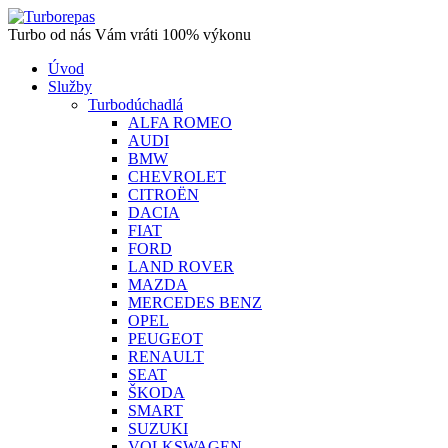
Turbo od nás Vám vráti 100% výkonu
Úvod
Služby
Turbodúchadlá
ALFA ROMEO
AUDI
BMW
CHEVROLET
CITROËN
DACIA
FIAT
FORD
LAND ROVER
MAZDA
MERCEDES BENZ
OPEL
PEUGEOT
RENAULT
SEAT
ŠKODA
SMART
SUZUKI
VOLKSWAGEN