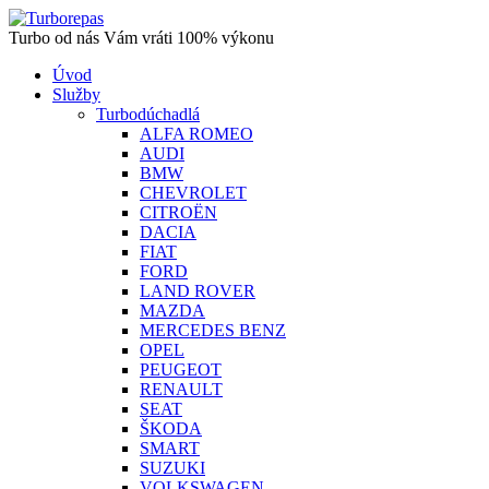
Turbo od nás Vám vráti 100% výkonu
Úvod
Služby
Turbodúchadlá
ALFA ROMEO
AUDI
BMW
CHEVROLET
CITROËN
DACIA
FIAT
FORD
LAND ROVER
MAZDA
MERCEDES BENZ
OPEL
PEUGEOT
RENAULT
SEAT
ŠKODA
SMART
SUZUKI
VOLKSWAGEN