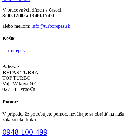
V pracovných dňoch v časoch:
8:00-12:00
a
13:00-17:00
alebo meilom:
info@turborepas.sk
Košík
Turborepas
Adresa:
REPAS TURBA
TOP TURBO
Vojtaššákova 601
027 44 Tvrdošín
Pomoc:
V prípade, že potrebujete pomoc, neváhajte sa obrátiť na našu
zákaznícku linku:
0948 100 499