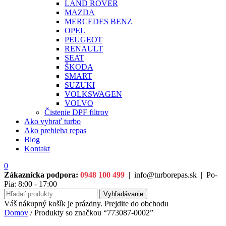
LAND ROVER
MAZDA
MERCEDES BENZ
OPEL
PEUGEOT
RENAULT
SEAT
ŠKODA
SMART
SUZUKI
VOLKSWAGEN
VOLVO
Čistenie DPF filtrov
Ako vybrať turbo
Ako prebieha repas
Blog
Kontakt
0
Zákaznícka podpora:
0948 100 499
|
info@turborepas.sk
|
Po-
Pia: 8:00 - 17:00
Hľadať:
Vyhľadávanie
Váš nákupný košík je prázdny. Prejdite do obchodu
Domov
/ Produkty so značkou “773087-0002”