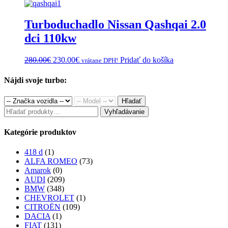
was:
is:
280.00€.
260.00€.
Turboduchadlo Nissan Qashqai 2.0
dci 110kw
Original
Current
280.00
€
230.00
€
Pridať do košíka
vrátane DPH!
price
price
was:
is:
Nájdi svoje turbo:
280.00€.
230.00€.
Hľadať
Hľadať:
Vyhľadávanie
Kategórie produktov
418 d
(1)
ALFA ROMEO
(73)
Amarok
(0)
AUDI
(209)
BMW
(348)
CHEVROLET
(1)
CITROËN
(109)
DACIA
(1)
FIAT
(131)