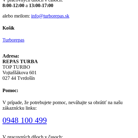
8:00-12:00
a
13:00-17:00
alebo meilom:
info@turborepas.sk
Košík
Turborepas
Adresa:
REPAS TURBA
TOP TURBO
Vojtaššákova 601
027 44 Tvrdošín
Pomoc:
V prípade, že potrebujete pomoc, neváhajte sa obrátiť na našu
zákaznícku linku:
0948 100 499
V pracovných dňoch v časoch: