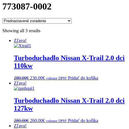
773087-0002
Showing all 3 results
Zľava!
Turboduchadlo Nissan X-Trail 2.0 dci
110kw
Original
Current
280.00
€
230.00
€
Pridať do košíka
vrátane DPH!
price
price
Zľava!
was:
is:
280.00€.
230.00€.
Turboduchadlo Nissan X-Trail 2.0 dci
127kw
Original
Current
280.00
€
260.00
€
Pridať do košíka
vrátane DPH!
price
price
Zľava!