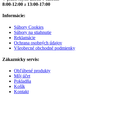
8:00-12:00
a
13:00-17:00
Informácie:
Súbory Cookies
Súbory na stiahnutie
Reklamácie
Ochrana osobných údajov
Všeobecné obchodné podmienky
Zákaznícky servis:
Obľúbené produkty
Môj účet
Pokladňa
Košík
Kontakt