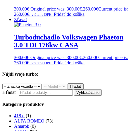
300.00
€
Original price was: 300.00€.
260.00
€
Current price is:
260.00€.
Pridať do košíka
vrátane DPH!
Zľava!
Turbodúchadlo Volkswagen Phaeton
3.0 TDI 176kw CASA
300.00
€
Original price was: 300.00€.
260.00
€
Current price is:
260.00€.
Pridať do košíka
vrátane DPH!
Nájdi svoje turbo:
Hľadať
Hľadať:
Vyhľadávanie
Kategórie produktov
418 d
(1)
ALFA ROMEO
(73)
Amarok
(0)