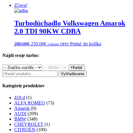
Zľava!
Turbodúchadlo Volkswagen Amarok
2.0 TDI 90KW CDBA
Original
Current
280.00
€
250.00
€
Pridať do košíka
vrátane DPH!
price
price
was:
is:
Nájdi svoje turbo:
280.00€.
250.00€.
Hľadať
Hľadať:
Vyhľadávanie
Kategórie produktov
418 d
(1)
ALFA ROMEO
(73)
Amarok
(0)
AUDI
(209)
BMW
(348)
CHEVROLET
(1)
CITROËN
(109)