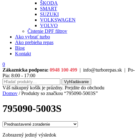
ŠKODA
SMART
SUZUKI
VOLKSWAGEN
VOLVO
Čistenie DPF filtrov
Ako vybrať turbo
Ako prebieha repas
Blog
Kontakt
0
Zákaznícka podpora:
0948 100 499
|
info@turborepas.sk
|
Po-
Pia: 8:00 - 17:00
Hľadať:
Vyhľadávanie
Váš nákupný košík je prázdny. Prejdite do obchodu
Domov
/ Produkty so značkou “795090-5003S”
795090-5003S
Zobrazený jediný výsledok