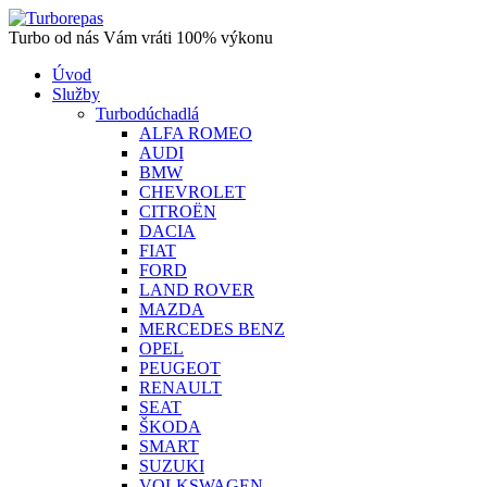
Turbo od nás Vám vráti 100% výkonu
Úvod
Služby
Turbodúchadlá
ALFA ROMEO
AUDI
BMW
CHEVROLET
CITROËN
DACIA
FIAT
FORD
LAND ROVER
MAZDA
MERCEDES BENZ
OPEL
PEUGEOT
RENAULT
SEAT
ŠKODA
SMART
SUZUKI
VOLKSWAGEN