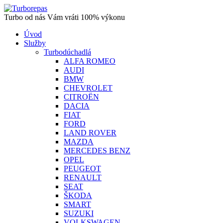
Turbo od nás Vám vráti 100% výkonu
Úvod
Služby
Turbodúchadlá
ALFA ROMEO
AUDI
BMW
CHEVROLET
CITROËN
DACIA
FIAT
FORD
LAND ROVER
MAZDA
MERCEDES BENZ
OPEL
PEUGEOT
RENAULT
SEAT
ŠKODA
SMART
SUZUKI
VOLKSWAGEN