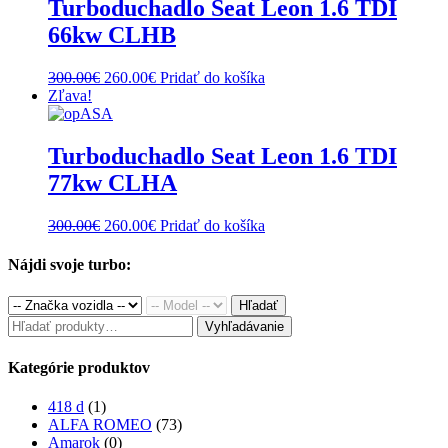
Turboduchadlo Seat Leon 1.6 TDI
66kw CLHB
Original
Current
300.00
€
260.00
€
Pridať do košíka
price
price
Zľava!
was:
is:
300.00€.
260.00€.
Turboduchadlo Seat Leon 1.6 TDI
77kw CLHA
Original
Current
300.00
€
260.00
€
Pridať do košíka
price
price
was:
is:
Nájdi svoje turbo:
300.00€.
260.00€.
Hľadať
Hľadať:
Vyhľadávanie
Kategórie produktov
418 d
(1)
ALFA ROMEO
(73)
Amarok
(0)