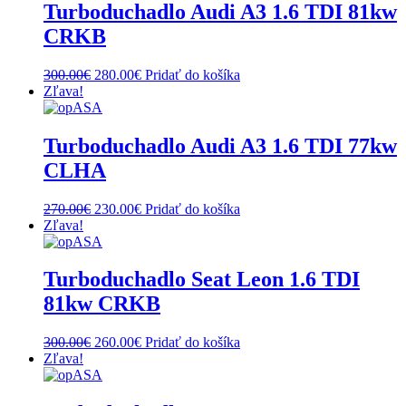
Turboduchadlo Audi A3 1.6 TDI 81kw
CRKB
Original
Current
300.00
€
280.00
€
Pridať do košíka
price
price
Zľava!
was:
is:
300.00€.
280.00€.
Turboduchadlo Audi A3 1.6 TDI 77kw
CLHA
Original
Current
270.00
€
230.00
€
Pridať do košíka
price
price
Zľava!
was:
is:
270.00€.
230.00€.
Turboduchadlo Seat Leon 1.6 TDI
81kw CRKB
Original
Current
300.00
€
260.00
€
Pridať do košíka
price
price
Zľava!
was:
is:
300.00€.
260.00€.