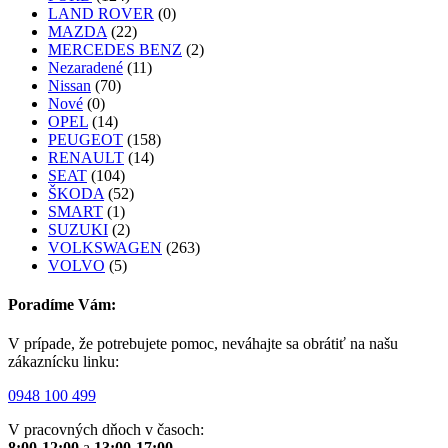
LAND ROVER
(0)
MAZDA
(22)
MERCEDES BENZ
(2)
Nezaradené
(11)
Nissan
(70)
Nové
(0)
OPEL
(14)
PEUGEOT
(158)
RENAULT
(14)
SEAT
(104)
ŠKODA
(52)
SMART
(1)
SUZUKI
(2)
VOLKSWAGEN
(263)
VOLVO
(5)
Poradíme Vám:
V prípade, že potrebujete pomoc, neváhajte sa obrátiť na našu
zákaznícku linku:
0948 100 499
V pracovných dňoch v časoch:
8:00-12:00
a
13:00-17:00