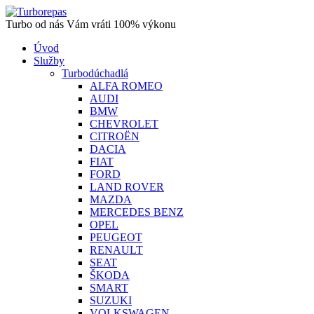
Turbo od nás Vám vráti 100% výkonu
Úvod
Služby
Turbodúchadlá
ALFA ROMEO
AUDI
BMW
CHEVROLET
CITROËN
DACIA
FIAT
FORD
LAND ROVER
MAZDA
MERCEDES BENZ
OPEL
PEUGEOT
RENAULT
SEAT
ŠKODA
SMART
SUZUKI
VOLKSWAGEN