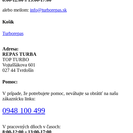
alebo meilom:
info@turborepas.sk
Košík
Turborepas
Adresa:
REPAS TURBA
TOP TURBO
Vojtaššákova 601
027 44 Tvrdošín
Pomoc:
V prípade, že potrebujete pomoc, neváhajte sa obrátiť na našu
zákaznícku linku:
0948 100 499
V pracovných dňoch v časoch:
8:00-12:00
a
13:00-17:00