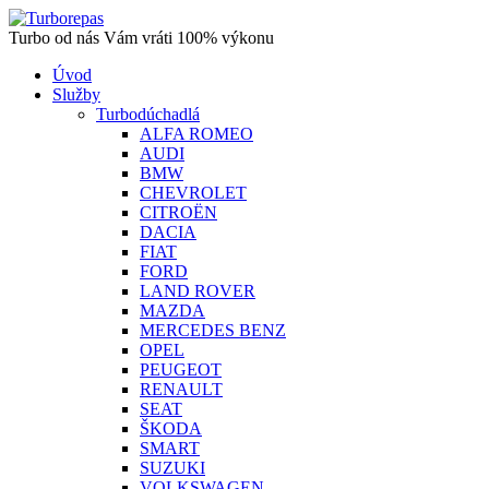
Turbo od nás Vám vráti 100% výkonu
Úvod
Služby
Turbodúchadlá
ALFA ROMEO
AUDI
BMW
CHEVROLET
CITROËN
DACIA
FIAT
FORD
LAND ROVER
MAZDA
MERCEDES BENZ
OPEL
PEUGEOT
RENAULT
SEAT
ŠKODA
SMART
SUZUKI
VOLKSWAGEN