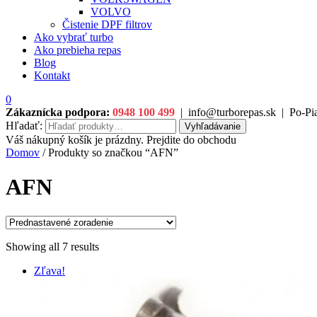
VOLVO
Čistenie DPF filtrov
Ako vybrať turbo
Ako prebieha repas
Blog
Kontakt
0
Zákaznícka podpora:
0948 100 499
|
info@turborepas.sk
|
Po-Pia
Hľadať:
Vyhľadávanie
Váš nákupný košík je prázdny. Prejdite do obchodu
Domov
/ Produkty so značkou “AFN”
AFN
Showing all 7 results
Zľava!