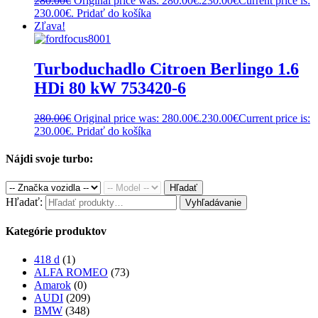
280.00
€
Original price was: 280.00€.
230.00
€
Current price is:
230.00€.
Pridať do košíka
Zľava!
Turboduchadlo Citroen Berlingo 1.6
HDi 80 kW 753420-6
280.00
€
Original price was: 280.00€.
230.00
€
Current price is:
230.00€.
Pridať do košíka
Nájdi svoje turbo:
Hľadať
Hľadať:
Vyhľadávanie
Kategórie produktov
418 d
(1)
ALFA ROMEO
(73)
Amarok
(0)
AUDI
(209)
BMW
(348)