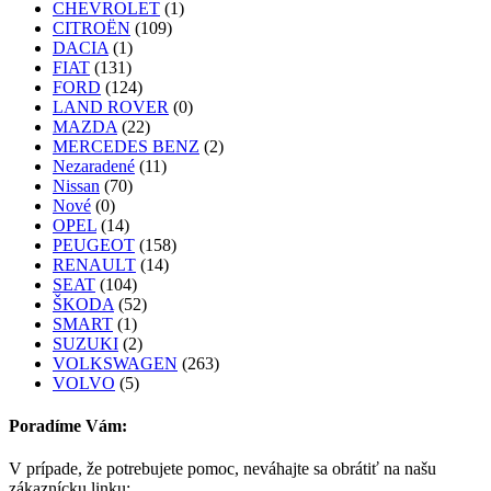
CHEVROLET
(1)
CITROËN
(109)
DACIA
(1)
FIAT
(131)
FORD
(124)
LAND ROVER
(0)
MAZDA
(22)
MERCEDES BENZ
(2)
Nezaradené
(11)
Nissan
(70)
Nové
(0)
OPEL
(14)
PEUGEOT
(158)
RENAULT
(14)
SEAT
(104)
ŠKODA
(52)
SMART
(1)
SUZUKI
(2)
VOLKSWAGEN
(263)
VOLVO
(5)
Poradíme Vám:
V prípade, že potrebujete pomoc, neváhajte sa obrátiť na našu
zákaznícku linku: