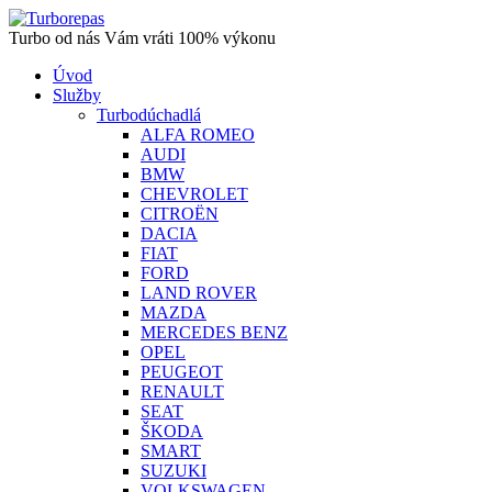
Turbo od nás Vám vráti 100% výkonu
Úvod
Služby
Turbodúchadlá
ALFA ROMEO
AUDI
BMW
CHEVROLET
CITROËN
DACIA
FIAT
FORD
LAND ROVER
MAZDA
MERCEDES BENZ
OPEL
PEUGEOT
RENAULT
SEAT
ŠKODA
SMART
SUZUKI
VOLKSWAGEN