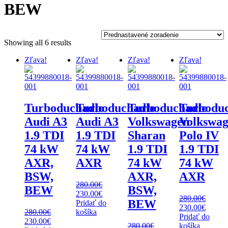
BEW
Showing all 6 results
Zľava!
Zľava!
Zľava!
Zľava!
Turboduchadlo
Turboduchadlo
Turboduchadlo
Turbodu
Audi A3
Audi A3
Volkswagen
Volkswa
1.9 TDI
1.9 TDI
Sharan
Polo IV
74 kW
74 kW
1.9 TDI
1.9 TDI
AXR,
AXR
74 kW
74 kW
BSW,
AXR,
AXR
280.00
€
BEW
BSW,
Original
Current
230.00
€
280.00
€
BEW
price
price
Pridať do
Original
Curren
230.00
€
was:
is:
280.00
€
košíka
price
price
Pridať do
Original
Current
280.00€.
230.00€.
230.00
€
was:
is:
280.00
€
košíka