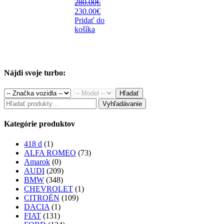
280.00
€
280.00€.
230.00€.
Original
Current
230.00
€
price
price
Pridať do
was:
is:
košíka
280.00€.
230.00€.
Nájdi svoje turbo:
Hľadať
Hľadať:
Vyhľadávanie
Kategórie produktov
418 d
(1)
ALFA ROMEO
(73)
Amarok
(0)
AUDI
(209)
BMW
(348)
CHEVROLET
(1)
CITROËN
(109)
DACIA
(1)
FIAT
(131)