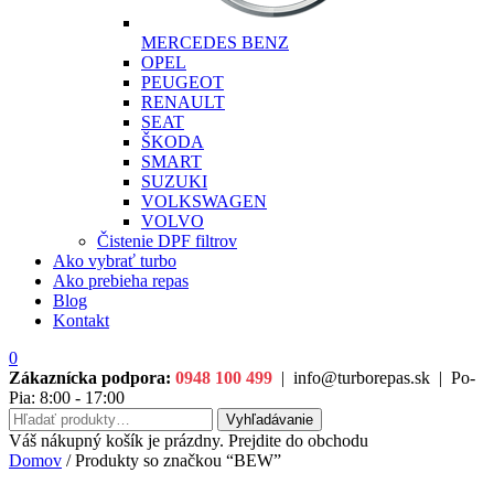
MERCEDES BENZ
OPEL
PEUGEOT
RENAULT
SEAT
ŠKODA
SMART
SUZUKI
VOLKSWAGEN
VOLVO
Čistenie DPF filtrov
Ako vybrať turbo
Ako prebieha repas
Blog
Kontakt
0
Zákaznícka podpora:
0948 100 499
|
info@turborepas.sk
|
Po-
Pia: 8:00 - 17:00
Hľadať:
Vyhľadávanie
Váš nákupný košík je prázdny. Prejdite do obchodu
Domov
/ Produkty so značkou “BEW”