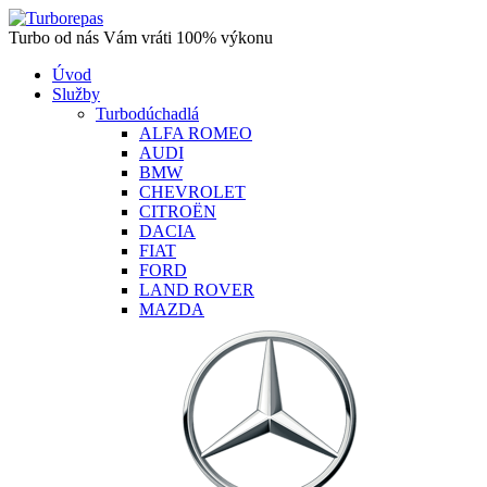
Turbo od nás Vám vráti 100% výkonu
Úvod
Služby
Turbodúchadlá
ALFA ROMEO
AUDI
BMW
CHEVROLET
CITROËN
DACIA
FIAT
FORD
LAND ROVER
MAZDA