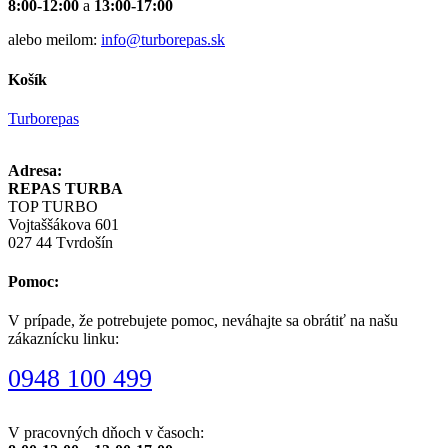
8:00-12:00
a
13:00-17:00
alebo meilom:
info@turborepas.sk
Košík
Turborepas
Adresa:
REPAS TURBA
TOP TURBO
Vojtaššákova 601
027 44 Tvrdošín
Pomoc:
V prípade, že potrebujete pomoc, neváhajte sa obrátiť na našu
zákaznícku linku:
0948 100 499
V pracovných dňoch v časoch: