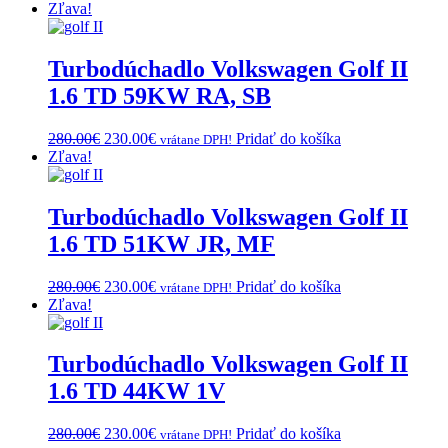
Zľava!
Turbodúchadlo Volkswagen Golf II
1.6 TD 59KW RA, SB
Original
Current
280.00
€
230.00
€
Pridať do košíka
vrátane DPH!
price
price
Zľava!
was:
is:
280.00€.
230.00€.
Turbodúchadlo Volkswagen Golf II
1.6 TD 51KW JR, MF
Original
Current
280.00
€
230.00
€
Pridať do košíka
vrátane DPH!
price
price
Zľava!
was:
is:
280.00€.
230.00€.
Turbodúchadlo Volkswagen Golf II
1.6 TD 44KW 1V
Original
Current
280.00
€
230.00
€
Pridať do košíka
vrátane DPH!