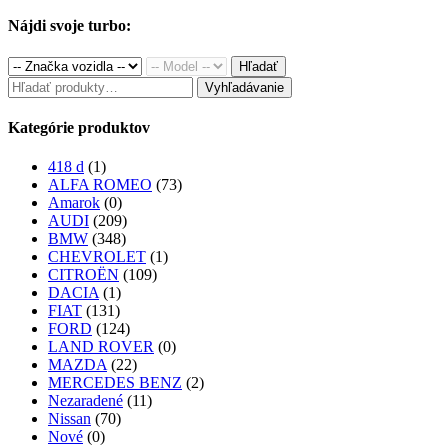
price
price
was:
is:
Nájdi svoje turbo:
280.00€.
230.00€.
Hľadať
Hľadať:
Vyhľadávanie
Kategórie produktov
418 d
(1)
ALFA ROMEO
(73)
Amarok
(0)
AUDI
(209)
BMW
(348)
CHEVROLET
(1)
CITROËN
(109)
DACIA
(1)
FIAT
(131)
FORD
(124)
LAND ROVER
(0)
MAZDA
(22)
MERCEDES BENZ
(2)
Nezaradené
(11)
Nissan
(70)
Nové
(0)