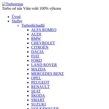
Turbo od nás Vám vráti 100% výkonu
Úvod
Služby
Turbodúchadlá
ALFA ROMEO
AUDI
BMW
CHEVROLET
CITROËN
DACIA
FIAT
FORD
LAND ROVER
MAZDA
MERCEDES BENZ
OPEL
PEUGEOT
RENAULT
SEAT
ŠKODA
SMART
SUZUKI
VOLKSWAGEN