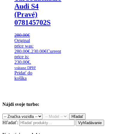
Audi S4
(Pravé)
078145702S
280.00
€
Original
price was:
280.00€.
230.00
€
Current
price is:
230.00€.
vrátane DPH!
Pridať do
košíka
Nájdi svoje turbo:
Hľadať
Hľadať:
Vyhľadávanie